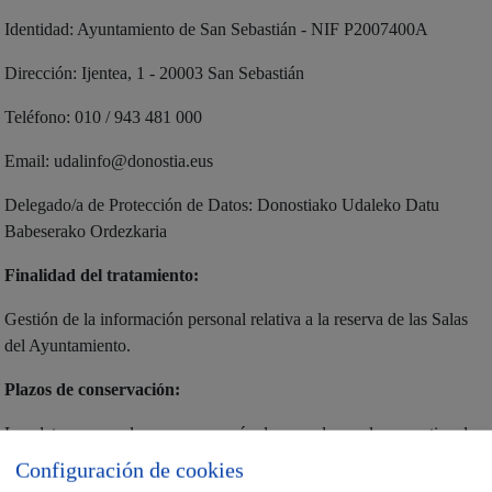
Identidad: Ayuntamiento de San Sebastián - NIF P2007400A
Dirección: Ijentea, 1 - 20003 San Sebastián
Teléfono: 010 / 943 481 000
Email: udalinfo@donostia.eus
Delegado/a de Protección de Datos: Donostiako Udaleko Datu
Babeserako Ordezkaria
Finalidad del tratamiento:
Gestión de la información personal relativa a la reserva de las Salas
del Ayuntamiento.
Plazos de conservación:
Los datos personales se conservarán de acuerdo con la normativa de
archivo documental del Ayuntamiento de Donostia y, en su caso,
Configuración de cookies
según los plazos de prescripción de las posibles infracciones