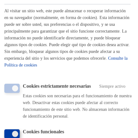
relacionadas con el tratamiento.
Al visitar un sitio web, este puede almacenar o recuperar información
en su navegador (normalmente, en forma de cookies). Esta información
Legitimación
puede ser sobre usted, sus preferencias o el dispositivo, y se usa
Artículo 6.1.e) RGPD, en cumplimiento de una misión realizada en
principalmente para garantizar que el sitio funcione correctamente. La
interés público. Artículo 17.1.3) de la Ley 2/2016 de 7 de abril, de
información no puede identificarle directamente, y puede bloquear
algunos tipos de cookies. Puede elegir qué tipo de cookies desea activar.
Instituciones Locales de Euskadi.
Sin embargo, bloquear algunos tipos de cookies puede afectar a su
Destinatarios
experiencia del sitio y los servicios que podemos ofrecerle.
Consulte la
Política de cookies
Las establecidas legalmente y que sean de aplicación en el ámbito
de este tratamiento.
Cookies estrictamente necesarias
Siempre activo
Derechos
Estas cookies son necesarias para el funcionamiento de nuestra
Las personas afectadas tienen derecho a obtener confirmación sobre
web. Desactivar estas cookies puede afectar al correcto
si el Ayuntamiento de San Sebastián está tratando sus datos
funcionamiento de este sitio web. No almacenan información
de identificación personal.
personales. Además, tendrán derecho a solicitar:
El acceso a sus datos personales.
Cookies funcionales
La rectificación de los datos inexactos o incompletos.
La supresión de sus datos cuando, entre otros motivos, los datos