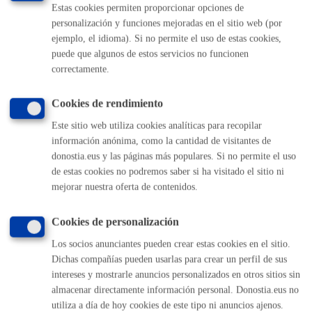
Estas cookies permiten proporcionar opciones de
ya no sean necesarios para las finalidades para las cuales fueron
recabados.
personalización y funciones mejoradas en el sitio web (por
La limitación del tratamiento de sus datos, en cuyo caso, sólo
ejemplo, el idioma). Si no permite el uso de estas cookies,
serán conservados por el Ayuntamiento para el ejercicio o la
puede que algunos de estos servicios no funcionen
defensa de reclamaciones.
La oposición al tratamiento de sus datos, en cuyo caso, el
correctamente.
Ayuntamiento dejará de tratar los datos, salvo por motivos
legítimos imperiosos, o el ejercicio o la defensa de posibles
reclamaciones.
Cookies de rendimiento
Los derechos podrán ejercitarse
vía on line
o presencial ante el
Este sitio web utiliza cookies analíticas para recopilar
Ayuntamiento, como Responsable del tratamiento, o en su caso,
información anónima, como la cantidad de visitantes de
donostia.eus y las páginas más populares. Si no permite el uso
ante el Encargado del tratamiento.
de estas cookies no podremos saber si ha visitado el sitio ni
Si en el ejercicio de sus derechos no ha sido debidamente atendida o
mejorar nuestra oferta de contenidos.
atendido, podrá presentar una reclamación ante la Agencia Vasca de
Protección de Datos. Dirección: C/ Beato Tomás de Zumárraga, 71
Cookies de personalización
– 3ª planta - 01008 Vitoria-Gasteiz. No obstante, podrá ponerse en
Los socios anunciantes pueden crear estas cookies en el sitio.
contacto con el delegado/a de protección de datos del
Dichas compañías pueden usarlas para crear un perfil de sus
Ayuntamiento, para cualquier cuestión relacionada con el
intereses y mostrarle anuncios personalizados en otros sitios sin
tratamiento de sus datos.
almacenar directamente información personal. Donostia.eus no
utiliza a día de hoy cookies de este tipo ni anuncios ajenos.