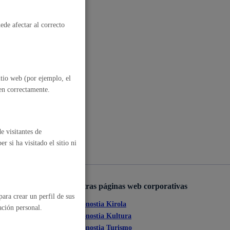
, residuos y medioambiente
ede afectar al correcto
itio web (por ejemplo, el
nen correctamente.
e visitantes de
o y empleo
 si ha visitado el sitio ni
Otras páginas web corporativas
ara crear un perfil de sus
Donostia Kirola
humanos y convivencia
ación personal.
ante
Donostia Kultura
Donostia Turismo