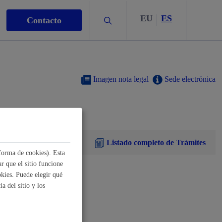
EU
ES
Buscar
Contacto
Imagen nota legal
Sede electrónica
s
Listado completo de Trámites
forma de cookies). Esta
r que el sitio funcione
kies. Puede elegir qué
nismo
a del sitio y los