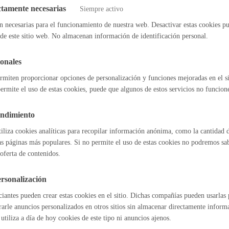
presas
ctamente necesarias
Siempre activo
Espacio público
n necesarias para el funcionamiento de nuestra web. Desactivar estas cookies pu
ales
de este sitio web. No almacenan información de identificación personal.
onales
ciaciones-Entidades
rmiten proporcionar opciones de personalización y funciones mejoradas en el s
Euskera
ermite el uso de estas cookies, puede que algunos de estos servicios no funcio
ales
endimiento
tiliza cookies analíticas para recopilar información anónima, como la cantidad d
Desarrollo económic
as páginas más populares. Si no permite el uso de estas cookies no podremos saber
oferta de contenidos.
rsonalización
astián
Enlaces útiles
iantes pueden crear estas cookies en el sitio. Dichas compañías pueden usarlas p
Ofertas de empleo
Igualdad, derechos 
rarle anuncios personalizados en otros sitios sin almacenar directamente inform
Perfil del contrat
utiliza a día de hoy cookies de este tipo ni anuncios ajenos.
Sede electrónica