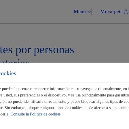
Menú
Mi carpeta
tes por personas
atarias
Impuestos y multa
cookies
Buscar
ste puede almacenar o recuperar información en su navegador (normalmente, en 
 usted, sus preferencias o el dispositivo, y se usa principalmente para garantiza
dadanía
ión no puede identificarle directamente, y puede bloquear algunos tipos de coo
Vivienda y urba
ar. Sin embargo, bloquear algunos tipos de cookies puede afectar a su experienci
ecerle.
Consulte la Política de cookies
ales