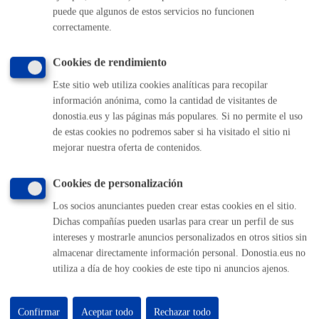
puede que algunos de estos servicios no funcionen
(+34) 943 481 000
correctamente.
Buzón de la ciudadanía
Informar de un error en la web
Cookies de rendimiento
Este sitio web utiliza cookies analíticas para recopilar
Enlaces útiles
información anónima, como la cantidad de visitantes de
Ofertas de empleo
donostia.eus y las páginas más populares. Si no permite el uso
Perfil del contratante
de estas cookies no podremos saber si ha visitado el sitio ni
Sede electrónica
mejorar nuestra oferta de contenidos.
Mapas - GeoDonostia
Sala de prensa
Cookies de personalización
Mapa web
Los socios anunciantes pueden crear estas cookies en el sitio.
Dichas compañías pueden usarlas para crear un perfil de sus
intereses y mostrarle anuncios personalizados en otros sitios sin
Otras páginas web corporativas
almacenar directamente información personal. Donostia.eus no
Donostia Kirola
utiliza a día de hoy cookies de este tipo ni anuncios ajenos.
Donostia Kultura
Donostia Turismo
Fomento de San Sebastián
Confirmar
Aceptar todo
Rechazar todo