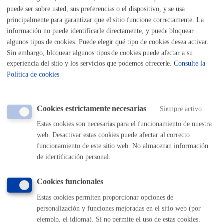
puede ser sobre usted, sus preferencias o el dispositivo, y se usa
principalmente para garantizar que el sitio funcione correctamente. La
Cementerios
información no puede identificarle directamente, y puede bloquear
algunos tipos de cookies. Puede elegir qué tipo de cookies desea activar.
Cementerios: Autorización para realizar obras en sepultura
Sin embargo, bloquear algunos tipos de cookies puede afectar a su
experiencia del sitio y los servicios que podemos ofrecerle.
Consulte la
ONLINE
Política de cookies
PRESENCIAL
TELÉFONO
Cookies estrictamente necesarias
Siempre activo
MÁQUINA
Estas cookies son necesarias para el funcionamiento de nuestra
web. Desactivar estas cookies puede afectar al correcto
funcionamiento de este sitio web. No almacenan información
Volver al índice
Volver atrás
de identificación personal.
Cookies funcionales
Comunícate con el Ayuntamiento de Donostia / San
Sebastián
Estas cookies permiten proporcionar opciones de
personalización y funciones mejoradas en el sitio web (por
(gratuito desde Donostia / San Sebastián)
010
ejemplo, el idioma). Si no permite el uso de estas cookies,