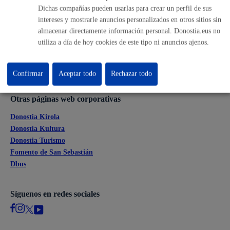
Dichas compañías pueden usarlas para crear un perfil de sus
Ofertas de empleo
intereses y mostrarle anuncios personalizados en otros sitios sin
Perfil del contratante
almacenar directamente información personal. Donostia.eus no
Sede electrónica
utiliza a día de hoy cookies de este tipo ni anuncios ajenos.
Mapas - GeoDonostia
Sala de prensa
Mapa web
Confirmar
Aceptar todo
Rechazar todo
Otras páginas web corporativas
Donostia Kirola
Donostia Kultura
Donostia Turismo
Fomento de San Sebastián
Dbus
Síguenos en redes sociales