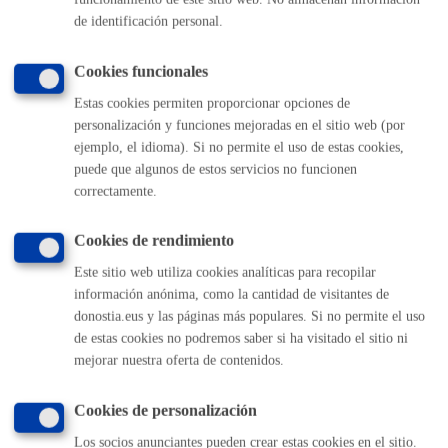
Registros
de identificación personal.
Cookies funcionales
Sorteos
Estas cookies permiten proporcionar opciones de
personalización y funciones mejoradas en el sitio web (por
ejemplo, el idioma). Si no permite el uso de estas cookies,
Volver al índice
Volver atrás
puede que algunos de estos servicios no funcionen
correctamente.
Comunícate con el Ayuntamiento de Donostia / San
Cookies de rendimiento
Sebastián
Este sitio web utiliza cookies analíticas para recopilar
(gratuito desde Donostia / San Sebastián)
010
información anónima, como la cantidad de visitantes de
donostia.eus y las páginas más populares. Si no permite el uso
(+34) 943 481 000
de estas cookies no podremos saber si ha visitado el sitio ni
Buzón de la ciudadanía
mejorar nuestra oferta de contenidos.
Informar de un error en la web
Cookies de personalización
Enlaces útiles
Los socios anunciantes pueden crear estas cookies en el sitio.