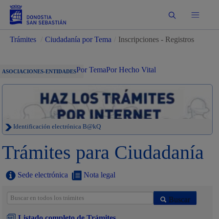
Buscar
Trámites
/
Ciudadanía por Tema
/
Inscripciones - Registros
Por Tema
Por Hecho Vital
ASOCIACIONES-ENTIDADES
Identificación electrónica B@kQ
Trámites para Ciudadanía
Sede electrónica
Nota legal
Buscar
Listado completo de Trámites