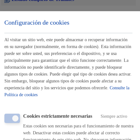
Configuración de cookies
Inscripciones - Registros
Al visitar un sitio web, este puede almacenar o recuperar información
Actividades relacionadas con Consumo y Medio
en su navegador (normalmente, en forma de cookies). Esta información
Ambiente
puede ser sobre usted, sus preferencias o el dispositivo, y se usa
principalmente para garantizar que el sitio funcione correctamente. La
Actividades relacionadas con Cultura, Euskera y
información no puede identificarle directamente, y puede bloquear
Deporte
algunos tipos de cookies. Puede elegir qué tipo de cookies desea activar.
Sin embargo, bloquear algunos tipos de cookies puede afectar a su
Actividades relacionadas con Educación y Juventud
experiencia del sitio y los servicios que podemos ofrecerle.
Consulte la
Política de cookies
Actividades relacionadas con Igualdad, Cooperación,
Derechos Humanos y Diversidad Cultural
Cookies estrictamente necesarias
Siempre activo
Actividades relacionadas con la Escuela de Música y
Estas cookies son necesarias para el funcionamiento de nuestra
Danza
web. Desactivar estas cookies puede afectar al correcto
funcionamiento de este sitio web. No almacenan información