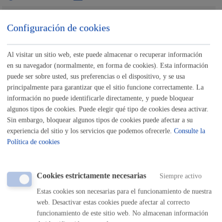
Buscar
Configuración de cookies
Listado completo de Trámites
Al visitar un sitio web, este puede almacenar o recuperar información
Actividades relacionadas con Consumo y
en su navegador (normalmente, en forma de cookies). Esta información
Medio Ambiente
puede ser sobre usted, sus preferencias o el dispositivo, y se usa
principalmente para garantizar que el sitio funcione correctamente. La
información no puede identificarle directamente, y puede bloquear
Artikutza-Inscripción en la Escuela de Naturaleza
algunos tipos de cookies. Puede elegir qué tipo de cookies desea activar.
Sin embargo, bloquear algunos tipos de cookies puede afectar a su
ONLINE
experiencia del sitio y los servicios que podemos ofrecerle.
Consulte la
PRESENCIAL
Política de cookies
TELÉFONO
MÁQUINA
Cookies estrictamente necesarias
Siempre activo
Artikutza-Visitas guiadas a la finca de Artikutza
Estas cookies son necesarias para el funcionamiento de nuestra
web. Desactivar estas cookies puede afectar al correcto
ONLINE
funcionamiento de este sitio web. No almacenan información
PRESENCIAL