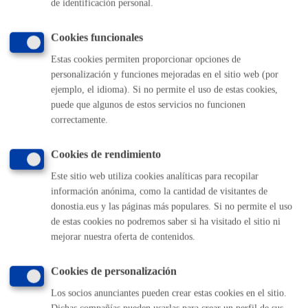
de identificación personal.
TELÉFONO
MÁQUINA
Cookies funcionales
Estas cookies permiten proporcionar opciones de
personalización y funciones mejoradas en el sitio web (por
Volver al índice
Volver atrás
ejemplo, el idioma). Si no permite el uso de estas cookies,
puede que algunos de estos servicios no funcionen
correctamente.
Comunícate con el Ayuntamiento de Donostia / San
Sebastián
Cookies de rendimiento
Este sitio web utiliza cookies analíticas para recopilar
(gratuito desde Donostia / San Sebastián)
010
información anónima, como la cantidad de visitantes de
(+34) 943 481 000
donostia.eus y las páginas más populares. Si no permite el uso
Buzón de la ciudadanía
de estas cookies no podremos saber si ha visitado el sitio ni
Informar de un error en la web
mejorar nuestra oferta de contenidos.
Cookies de personalización
Enlaces útiles
Los socios anunciantes pueden crear estas cookies en el sitio.
Ofertas de empleo
Dichas compañías pueden usarlas para crear un perfil de sus