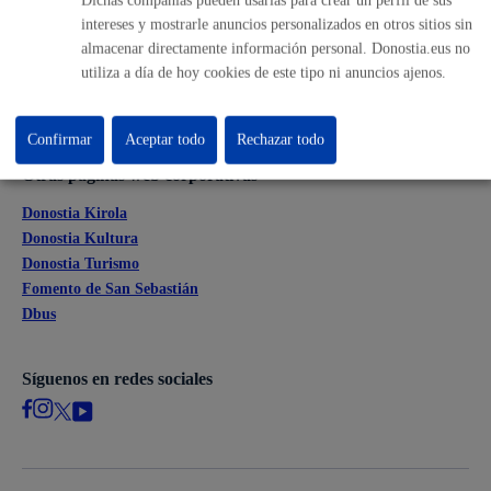
Perfil del contratante
intereses y mostrarle anuncios personalizados en otros sitios sin
Sede electrónica
almacenar directamente información personal. Donostia.eus no
Mapas - GeoDonostia
utiliza a día de hoy cookies de este tipo ni anuncios ajenos.
Sala de prensa
Mapa web
Confirmar
Aceptar todo
Rechazar todo
Otras páginas web corporativas
Donostia Kirola
Donostia Kultura
Donostia Turismo
Fomento de San Sebastián
Dbus
Síguenos en redes sociales