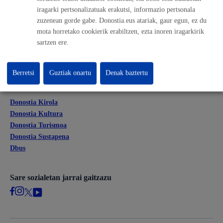
iragarki pertsonalizatuak erakutsi, informazio pertsonala
Kontratatzailaren profila
zuzenean gorde gabe. Donostia.eus atariak, gaur egun, ez du
Egoitza elektronikoa
mota horretako cookierik erabiltzen, ezta inoren iragarkirik
Mapak - GeoDonostia
sartzen ere.
Prentsa aretoa
Web-mapa
Berretsi
Guztiak onartu
Denak baztertu
Beste webgune korporatibo batzuk
Donostia Kirola
Donostia Kultura
Donostia Turismoa
Donostia Sustapena
Dbus
Sare sozialetan jarrai gaitzazu