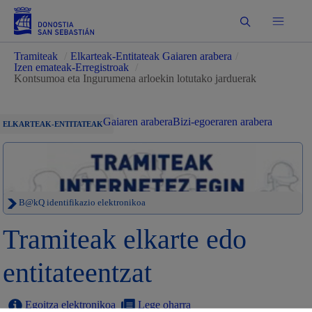
Bilatu
Tramiteak
/
Elkarteak-Entitateak Gaiaren arabera
/
Izen emateak-Erregistroak
/
Kontsumoa eta Ingurumena arloekin lotutako jarduerak
Gaiaren arabera
Bizi-egoeraren arabera
ELKARTEAK-ENTITATEAK
B@kQ identifikazio elektronikoa
Tramiteak elkarte edo
entitateentzat
Egoitza elektronikoa
Lege oharra