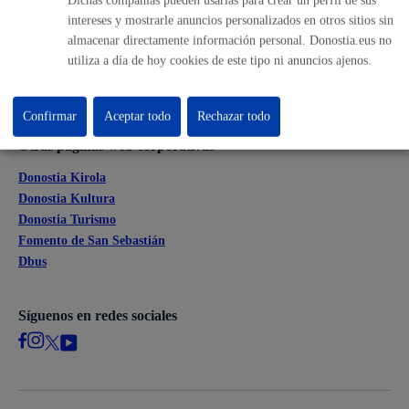
Perfil del contratante
intereses y mostrarle anuncios personalizados en otros sitios sin
Sede electrónica
almacenar directamente información personal. Donostia.eus no
Mapas - GeoDonostia
utiliza a día de hoy cookies de este tipo ni anuncios ajenos.
Sala de prensa
Mapa web
Confirmar
Aceptar todo
Rechazar todo
Otras páginas web corporativas
Donostia Kirola
Donostia Kultura
Donostia Turismo
Fomento de San Sebastián
Dbus
Síguenos en redes sociales