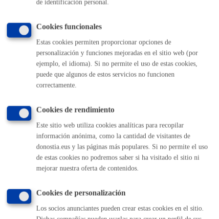
de identificación personal.
TELÉFONO
MÁQUINA
Cookies funcionales
Estas cookies permiten proporcionar opciones de
personalización y funciones mejoradas en el sitio web (por
Volver al índice
Volver atrás
ejemplo, el idioma). Si no permite el uso de estas cookies,
puede que algunos de estos servicios no funcionen
correctamente.
Comunícate con el Ayuntamiento de Donostia / San
Sebastián
Cookies de rendimiento
Este sitio web utiliza cookies analíticas para recopilar
(gratuito desde Donostia / San Sebastián)
010
información anónima, como la cantidad de visitantes de
(+34) 943 481 000
donostia.eus y las páginas más populares. Si no permite el uso
Buzón de la ciudadanía
de estas cookies no podremos saber si ha visitado el sitio ni
Informar de un error en la web
mejorar nuestra oferta de contenidos.
Cookies de personalización
Enlaces útiles
Los socios anunciantes pueden crear estas cookies en el sitio.
Ofertas de empleo
Dichas compañías pueden usarlas para crear un perfil de sus