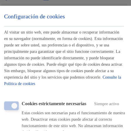
Buscar
Configuración de cookies
Listado completo de Trámites
Al visitar un sitio web, este puede almacenar o recuperar información
Actividades relacionadas con Cultura,
en su navegador (normalmente, en forma de cookies). Esta información
Euskera y Deporte
puede ser sobre usted, sus preferencias o el dispositivo, y se usa
principalmente para garantizar que el sitio funcione correctamente. La
información no puede identificarle directamente, y puede bloquear
Consulta, corrección y traducción de textos breves
algunos tipos de cookies. Puede elegir qué tipo de cookies desea activar.
Sin embargo, bloquear algunos tipos de cookies puede afectar a su
ONLINE
experiencia del sitio y los servicios que podemos ofrecerle.
Consulte la
PRESENCIAL
Política de cookies
TELÉFONO
MÁQUINA
Cookies estrictamente necesarias
Siempre activo
Inscripción a conciertos escolares
Estas cookies son necesarias para el funcionamiento de nuestra
web. Desactivar estas cookies puede afectar al correcto
ONLINE
funcionamiento de este sitio web. No almacenan información
PRESENCIAL