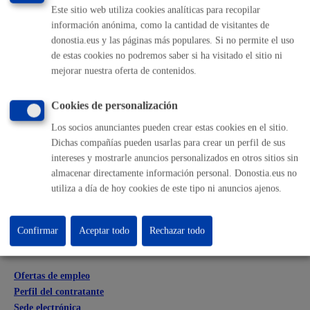
MÁQUINA
Este sitio web utiliza cookies analíticas para recopilar
información anónima, como la cantidad de visitantes de
donostia.eus y las páginas más populares. Si no permite el uso
de estas cookies no podremos saber si ha visitado el sitio ni
Volver al índice
Volver atrás
mejorar nuestra oferta de contenidos.
Cookies de personalización
Comunícate con el Ayuntamiento de Donostia / San
Los socios anunciantes pueden crear estas cookies en el sitio.
Sebastián
Dichas compañías pueden usarlas para crear un perfil de sus
(gratuito desde Donostia / San Sebastián)
010
intereses y mostrarle anuncios personalizados en otros sitios sin
almacenar directamente información personal. Donostia.eus no
(+34) 943 481 000
utiliza a día de hoy cookies de este tipo ni anuncios ajenos.
Buzón de la ciudadanía
Informar de un error en la web
Confirmar
Aceptar todo
Rechazar todo
Enlaces útiles
Ofertas de empleo
Perfil del contratante
Sede electrónica