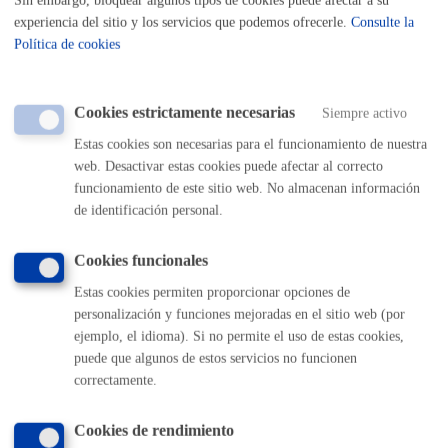
Sin embargo, bloquear algunos tipos de cookies puede afectar a su
PRESENCIAL
experiencia del sitio y los servicios que podemos ofrecerle.
Consulte la
TELÉFONO
Política de cookies
MÁQUINA
Cookies estrictamente necesarias
Siempre activo
Inscripción para participar en actividades relacionadas con
Igualdad y Casa de las Mujeres
Estas cookies son necesarias para el funcionamiento de nuestra
web. Desactivar estas cookies puede afectar al correcto
ONLINE
funcionamiento de este sitio web. No almacenan información
de identificación personal.
PRESENCIAL
TELÉFONO
Cookies funcionales
MÁQUINA
Estas cookies permiten proporcionar opciones de
Votación online de las obras del certamen infantil y juvenil Arte
personalización y funciones mejoradas en el sitio web (por
y Derechos Humanos
ejemplo, el idioma). Si no permite el uso de estas cookies,
puede que algunos de estos servicios no funcionen
correctamente.
ONLINE
PRESENCIAL
Cookies de rendimiento
TELÉFONO