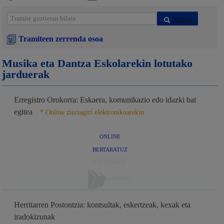
Bilatu
Tramiteen zerrenda osoa
Musika eta Dantza Eskolarekin lotutako
jarduerak
Erregistro Orokorra: Eskaera, komunikazio edo idazki bat
egitea
* Online ziurtagiri elektronikoarekin
ONLINE
BERTARATUZ
TELEFONOZ
MAKINAZ
Herritarren Postontzia: kontsultak, eskertzeak, kexak eta
iradokizunak