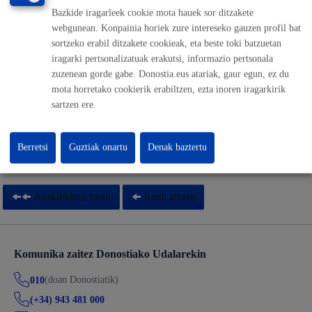
Bazkide iragarleek cookie mota hauek sor ditzakete
webgunean. Konpainia horiek zure intereseko gauzen profil bat
Musika eta Dantza Eskola - Txistulari taldearen emanaldien
sortzeko erabil ditzakete cookieak, eta beste toki batzuetan
eskabidea
iragarki pertsonalizatuak erakutsi, informazio pertsonala
zuzenean gorde gabe. Donostia.eus atariak, gaur egun, ez du
ONLINE
mota horretako cookierik erabiltzen, ezta inoren iragarkirik
BERTARATUZ
sartzen ere.
TELEFONOZ
MAKINAZ
Berretsi
Guztiak onartu
Denak baztertu
Aurkibidera itzuli
Itzuli atzera
Komunika zaitez Donostiako Udalarekin
(doan Donostiatik)
010
(+34) 943 481 000