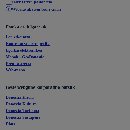
Herritarren postontzia
Webeko akatsen berri eman
Esteka erabilgarriak
Lan eskaintza
Kontratatzailaren profila
Egoitza elektronikoa
Mapak - GeoDonostia
Prentsa aretoa
Web-mapa
Beste webgune korporatibo batzuk
Donostia Kirola
Donostia Kultura
Donostia Turismoa
Donostia Sustapena
Dbus