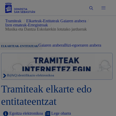
Bilatu
Tramiteak
/
Elkarteak-Entitateak Gaiaren arabera
/
Izen emateak-Erregistroak
/
Musika eta Dantza Eskolarekin lotutako jarduerak
Gaiaren arabera
Bizi-egoeraren arabera
ELKARTEAK-ENTITATEAK
B@kQ identifikazio elektronikoa
Tramiteak elkarte edo
entitateentzat
Egoitza elektronikoa
Lege oharra