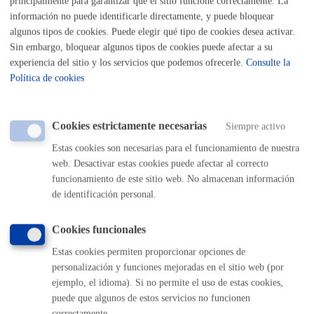
principalmente para garantizar que el sitio funcione correctamente. La
MÁQUINA
información no puede identificarle directamente, y puede bloquear
algunos tipos de cookies. Puede elegir qué tipo de cookies desea activar.
Escuela Música y Danza - Solicitud de actuaciones de la Banda
Sin embargo, bloquear algunos tipos de cookies puede afectar a su
de Txistularis
experiencia del sitio y los servicios que podemos ofrecerle.
Consulte la
Política de cookies
ONLINE
PRESENCIAL
TELÉFONO
Cookies estrictamente necesarias
Siempre activo
MÁQUINA
Estas cookies son necesarias para el funcionamiento de nuestra
web. Desactivar estas cookies puede afectar al correcto
Escuela Música y Danza - Solicitud de conciertos de carácter
funcionamiento de este sitio web. No almacenan información
social
de identificación personal.
ONLINE
Cookies funcionales
PRESENCIAL
Estas cookies permiten proporcionar opciones de
TELÉFONO
personalización y funciones mejoradas en el sitio web (por
MÁQUINA
ejemplo, el idioma). Si no permite el uso de estas cookies,
puede que algunos de estos servicios no funcionen
Registro General: realizar una solicitud, comunicación o
correctamente.