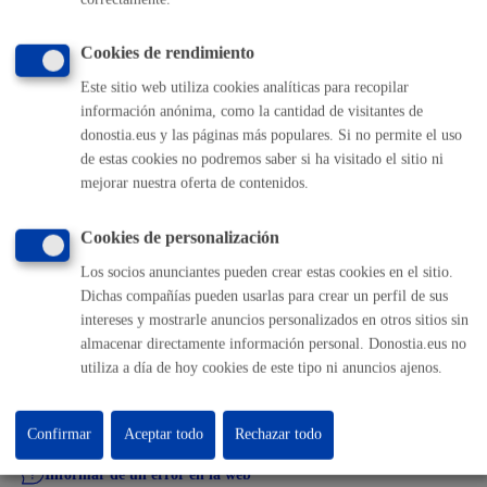
escrito
* Online con certificado electrónico
Cookies de rendimiento
ONLINE
Este sitio web utiliza cookies analíticas para recopilar
PRESENCIAL
información anónima, como la cantidad de visitantes de
TELÉFONO
donostia.eus y las páginas más populares. Si no permite el uso
MÁQUINA
de estas cookies no podremos saber si ha visitado el sitio ni
mejorar nuestra oferta de contenidos.
Cookies de personalización
Volver al índice
Volver atrás
Los socios anunciantes pueden crear estas cookies en el sitio.
Dichas compañías pueden usarlas para crear un perfil de sus
intereses y mostrarle anuncios personalizados en otros sitios sin
Comunícate con el Ayuntamiento de Donostia / San
almacenar directamente información personal. Donostia.eus no
Sebastián
utiliza a día de hoy cookies de este tipo ni anuncios ajenos.
(gratuito desde Donostia / San Sebastián)
010
(+34) 943 481 000
Confirmar
Aceptar todo
Rechazar todo
Buzón de la ciudadanía
Informar de un error en la web