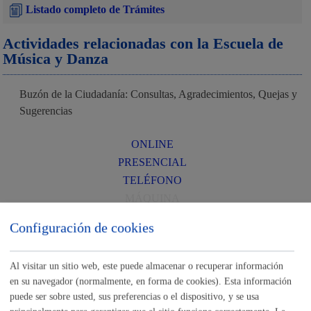
Listado completo de Trámites
Actividades relacionadas con la Escuela de
Música y Danza
Buzón de la Ciudadanía: Consultas, Agradecimientos, Quejas y
Sugerencias
ONLINE
PRESENCIAL
TELÉFONO
MÁQUINA
Configuración de cookies
Escuela Música y Danza - Préstamos
ONLINE
Al visitar un sitio web, este puede almacenar o recuperar información
PRESENCIAL
en su navegador (normalmente, en forma de cookies). Esta información
puede ser sobre usted, sus preferencias o el dispositivo, y se usa
TELÉFONO