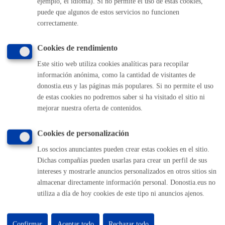
ejemplo, el idioma). Si no permite el uso de estas cookies,
(gratuito desde Donostia / San Sebastián)
010
puede que algunos de estos servicios no funcionen
(+34) 943 481 000
correctamente.
Buzón de la ciudadanía
Informar de un error en la web
Cookies de rendimiento
Este sitio web utiliza cookies analíticas para recopilar
Enlaces útiles
información anónima, como la cantidad de visitantes de
donostia.eus y las páginas más populares. Si no permite el uso
Ofertas de empleo
de estas cookies no podremos saber si ha visitado el sitio ni
Perfil del contratante
mejorar nuestra oferta de contenidos.
Sede electrónica
Mapas - GeoDonostia
Cookies de personalización
Sala de prensa
Mapa web
Los socios anunciantes pueden crear estas cookies en el sitio.
Dichas compañías pueden usarlas para crear un perfil de sus
intereses y mostrarle anuncios personalizados en otros sitios sin
Otras páginas web corporativas
almacenar directamente información personal. Donostia.eus no
utiliza a día de hoy cookies de este tipo ni anuncios ajenos.
Donostia Kirola
Donostia Kultura
Donostia Turismo
Confirmar
Aceptar todo
Rechazar todo