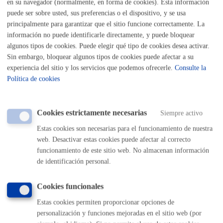
en su navegador (normalmente, en forma de cookies). Esta información
Listado completo de Trámites
puede ser sobre usted, sus preferencias o el dispositivo, y se usa
principalmente para garantizar que el sitio funcione correctamente. La
Registros
información no puede identificarle directamente, y puede bloquear
algunos tipos de cookies. Puede elegir qué tipo de cookies desea activar.
Inscripción en el Registro sanitario
Sin embargo, bloquear algunos tipos de cookies puede afectar a su
experiencia del sitio y los servicios que podemos ofrecerle.
Consulte la
Política de cookies
ONLINE
PRESENCIAL
TELÉFONO
Cookies estrictamente necesarias
Siempre activo
MÁQUINA
Estas cookies son necesarias para el funcionamiento de nuestra
web. Desactivar estas cookies puede afectar al correcto
funcionamiento de este sitio web. No almacenan información
Volver al índice
Volver atrás
de identificación personal.
Cookies funcionales
Comunícate con el Ayuntamiento de Donostia / San
Estas cookies permiten proporcionar opciones de
Sebastián
personalización y funciones mejoradas en el sitio web (por