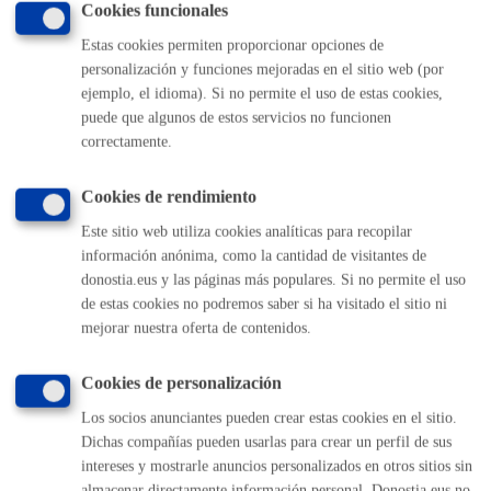
Cookies funcionales
Volver al índice
Volver atrás
Estas cookies permiten proporcionar opciones de
personalización y funciones mejoradas en el sitio web (por
ejemplo, el idioma). Si no permite el uso de estas cookies,
puede que algunos de estos servicios no funcionen
Comunícate con el Ayuntamiento de Donostia / San
correctamente.
Sebastián
(gratuito desde Donostia / San Sebastián)
010
Cookies de rendimiento
(+34) 943 481 000
Este sitio web utiliza cookies analíticas para recopilar
Buzón de la ciudadanía
información anónima, como la cantidad de visitantes de
Informar de un error en la web
donostia.eus y las páginas más populares. Si no permite el uso
de estas cookies no podremos saber si ha visitado el sitio ni
mejorar nuestra oferta de contenidos.
Enlaces útiles
Ofertas de empleo
Cookies de personalización
Perfil del contratante
Los socios anunciantes pueden crear estas cookies en el sitio.
Sede electrónica
Dichas compañías pueden usarlas para crear un perfil de sus
Mapas - GeoDonostia
intereses y mostrarle anuncios personalizados en otros sitios sin
Sala de prensa
almacenar directamente información personal. Donostia.eus no