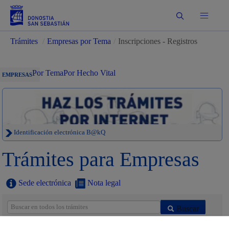
Buscar
Trámites
/
Empresas por Tema
/
Inscripciones - Registros
Por Tema
Por Hecho Vital
EMPRESAS
Identificación electrónica B@kQ
Trámites para Empresas
Sede electrónica
Nota legal
Buscar
Listado completo de Trámites