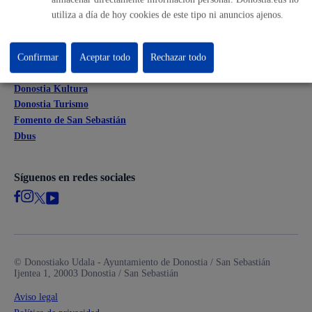
Mapa web
utiliza a día de hoy cookies de este tipo ni anuncios ajenos.
Otras páginas web corporativas
Confirmar
Aceptar todo
Rechazar todo
Donostia Kirola
Donostia Kultura
Donostia Turismo
Fomento de San Sebastián
Dbus
Síguenos en redes sociales
© Donostiako Udala - Ayuntamiento de Donostia / San Sebastián
Ijentea 1, 20003 Donostia / San Sebastián
Aviso legal