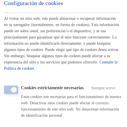
Configuración de cookies
Al visitar un sitio web, este puede almacenar o recuperar información
Inscripciones - Registros
en su navegador (normalmente, en forma de cookies). Esta información
puede ser sobre usted, sus preferencias o el dispositivo, y se usa
principalmente para garantizar que el sitio funcione correctamente. La
Actividades relacionadas con Cultura, Euskera y
Deporte
información no puede identificarle directamente, y puede bloquear
algunos tipos de cookies. Puede elegir qué tipo de cookies desea activar.
Sin embargo, bloquear algunos tipos de cookies puede afectar a su
Actividades relacionadas con Educación y Juventud
experiencia del sitio y los servicios que podemos ofrecerle.
Consulte la
Política de cookies
Actividades relacionadas con Igualdad, Cooperación,
Derechos Humanos y Diversidad Cultural
Cookies estrictamente necesarias
Siempre activo
Actividades relacionadas con la Escuela de Música y
Estas cookies son necesarias para el funcionamiento de nuestra
Danza
web. Desactivar estas cookies puede afectar al correcto
funcionamiento de este sitio web. No almacenan información
Registros
de identificación personal.