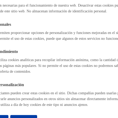
n necesarias para el funcionamiento de nuestra web. Desactivar estas cookies pu
Espacio público
erias
de este sitio web. No almacenan información de identificación personal.
onales
utorizaciones en vía pública
rmiten proporcionar opciones de personalización y funciones mejoradas en el s
ermite el uso de estas cookies, puede que algunos de estos servicios no funcio
Euskera
l índice
Volver atrás
endimiento
tiliza cookies analíticas para recopilar información anónima, como la cantidad d
as páginas más populares. Si no permite el uso de estas cookies no podremos saber
oferta de contenidos.
Desarrollo económic
astián
Enlaces útiles
rsonalización
Ofertas de empleo
iantes pueden crear estas cookies en el sitio. Dichas compañías pueden usarlas p
Perfil del contrat
rarle anuncios personalizados en otros sitios sin almacenar directamente inform
Sede electrónica
utiliza a día de hoy cookies de este tipo ni anuncios ajenos.
Igualdad, derechos 
Mapas - GeoDonos
Sala de prensa