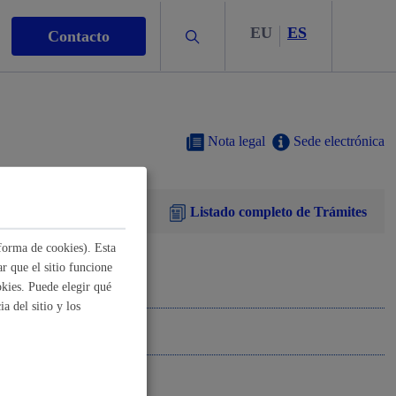
EU
ES
Buscar
Contacto
Nota legal
Sede electrónica
Listado completo de Trámites
s
forma de cookies). Esta
r que el sitio funcione
kies. Puede elegir qué
a del sitio y los
nismo