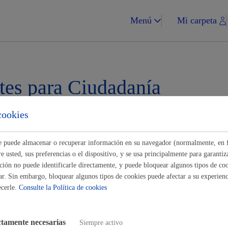
Menú
Mi carpeta
tes para Ciudadanía
cookies
Impuestos y multa
Buscar
ste puede almacenar o recuperar información en su navegador (normalmente, en 
 usted, sus preferencias o el dispositivo, y se usa principalmente para garantiza
- Autorizaciones
ión no puede identificarle directamente, y puede bloquear algunos tipos de coo
ar. Sin embargo, bloquear algunos tipos de cookies puede afectar a su experienci
Vivienda y urba
ecerle.
Consulte la Política de cookies
en comercios y empresas
viendas y locales
ctamente necesarias
Siempre activo