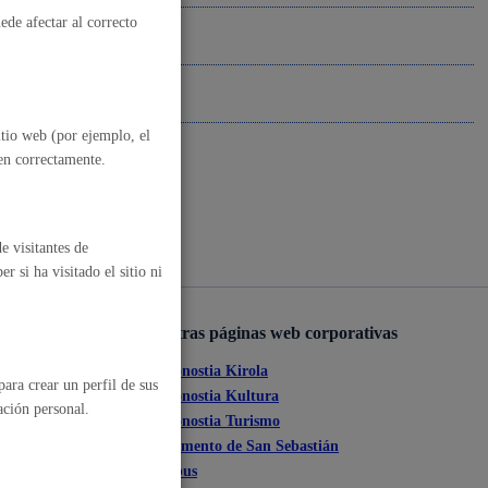
ede afectar al correcto
, residuos y medioambiente
itio web (por ejemplo, el
nen correctamente.
e visitantes de
 si ha visitado el sitio ni
o y empleo
Otras páginas web corporativas
Donostia Kirola
ara crear un perfil de sus
ante
Donostia Kultura
ación personal.
Donostia Turismo
humanos y convivencia
tia
Fomento de San Sebastián
Dbus