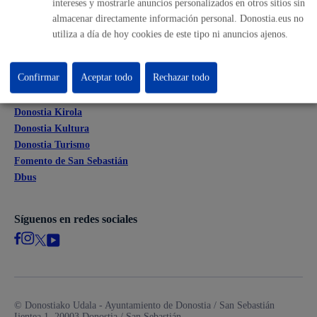
intereses y mostrarle anuncios personalizados en otros sitios sin
Mapas - GeoDonostia
almacenar directamente información personal. Donostia.eus no
Sala de prensa
utiliza a día de hoy cookies de este tipo ni anuncios ajenos.
Mapa web
Confirmar
Aceptar todo
Rechazar todo
Otras páginas web corporativas
Donostia Kirola
Donostia Kultura
Donostia Turismo
Fomento de San Sebastián
Dbus
Síguenos en redes sociales
© Donostiako Udala - Ayuntamiento de Donostia / San Sebastián
Ijentea 1, 20003 Donostia / San Sebastián