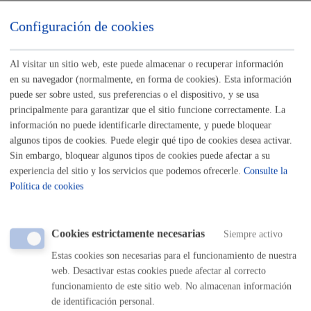
Sede electrónica
Nota legal
Configuración de cookies
Buscar
Al visitar un sitio web, este puede almacenar o recuperar información
Listado completo de Trámites
en su navegador (normalmente, en forma de cookies). Esta información
puede ser sobre usted, sus preferencias o el dispositivo, y se usa
principalmente para garantizar que el sitio funcione correctamente. La
Licencias - Autorizaciones
información no puede identificarle directamente, y puede bloquear
algunos tipos de cookies. Puede elegir qué tipo de cookies desea activar.
Sin embargo, bloquear algunos tipos de cookies puede afectar a su
Actividades en comercios y empresas
experiencia del sitio y los servicios que podemos ofrecerle.
Consulte la
Política de cookies
Edificios, viviendas y locales
Cookies estrictamente necesarias
Siempre activo
Mercados y Ferias
Estas cookies son necesarias para el funcionamiento de nuestra
web. Desactivar estas cookies puede afectar al correcto
Planeamiento y ejecución urbanística
funcionamiento de este sitio web. No almacenan información
de identificación personal.