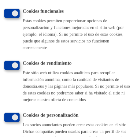
Servicios y autorizaciones en vía pública
Cookies funcionales
Estas cookies permiten proporcionar opciones de
Volver al índice
Volver atrás
personalización y funciones mejoradas en el sitio web (por
ejemplo, el idioma). Si no permite el uso de estas cookies,
puede que algunos de estos servicios no funcionen
correctamente.
Comunícate con el Ayuntamiento de Donostia / San
Sebastián
Cookies de rendimiento
(gratuito desde Donostia / San Sebastián)
010
Este sitio web utiliza cookies analíticas para recopilar
(+34) 943 481 000
información anónima, como la cantidad de visitantes de
Buzón de la ciudadanía
donostia.eus y las páginas más populares. Si no permite el uso
Informar de un error en la web
de estas cookies no podremos saber si ha visitado el sitio ni
mejorar nuestra oferta de contenidos.
Enlaces útiles
Cookies de personalización
Ofertas de empleo
Los socios anunciantes pueden crear estas cookies en el sitio.
Perfil del contratante
Dichas compañías pueden usarlas para crear un perfil de sus
Sede electrónica