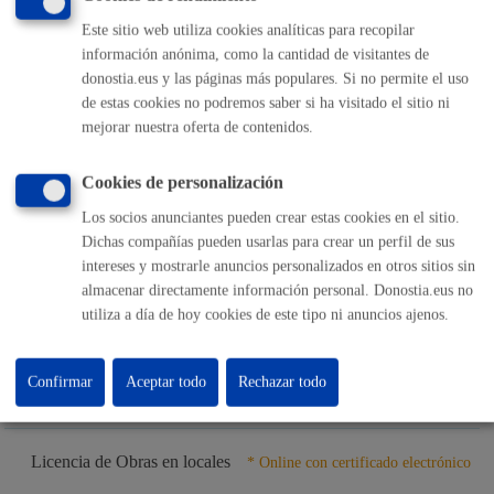
Este sitio web utiliza cookies analíticas para recopilar
Licencia de obra menor en edificios residenciales
* Online con
información anónima, como la cantidad de visitantes de
certificado electrónico
donostia.eus y las páginas más populares. Si no permite el uso
de estas cookies no podremos saber si ha visitado el sitio ni
ONLINE
mejorar nuestra oferta de contenidos.
PRESENCIAL
TELÉFONO
Cookies de personalización
MÁQUINA
Los socios anunciantes pueden crear estas cookies en el sitio.
Dichas compañías pueden usarlas para crear un perfil de sus
Licencia de obra menor exprés en vivienda
* Online con
intereses y mostrarle anuncios personalizados en otros sitios sin
certificado electrónico
almacenar directamente información personal. Donostia.eus no
utiliza a día de hoy cookies de este tipo ni anuncios ajenos.
ONLINE
PRESENCIAL
Confirmar
Aceptar todo
Rechazar todo
TELÉFONO
MÁQUINA
Licencia de Obras en locales
* Online con certificado electrónico