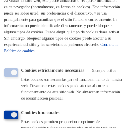
Al visitar un sitio web, este puede almacenar o recuperar información
en su navegador (normalmente, en forma de cookies). Esta información
Listado completo de Trámites
puede ser sobre usted, sus preferencias o el dispositivo, y se usa
principalmente para garantizar que el sitio funcione correctamente. La
Mercados y Ferias
información no puede identificarle directamente, y puede bloquear
algunos tipos de cookies. Puede elegir qué tipo de cookies desea activar.
Solicitud de puesto en el Mercado de segunda mano:
Sin embargo, bloquear algunos tipos de cookies puede afectar a su
Donostiatruk
experiencia del sitio y los servicios que podemos ofrecerle.
Consulte la
Política de cookies
ONLINE
PRESENCIAL
Cookies estrictamente necesarias
Siempre activo
TELÉFONO
Estas cookies son necesarias para el funcionamiento de nuestra
MÁQUINA
web. Desactivar estas cookies puede afectar al correcto
funcionamiento de este sitio web. No almacenan información
de identificación personal.
Volver al índice
Volver atrás
Cookies funcionales
Estas cookies permiten proporcionar opciones de
Comunícate con el Ayuntamiento de Donostia / San
personalización y funciones mejoradas en el sitio web (por