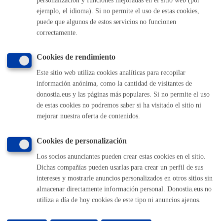
Sebastián
ejemplo, el idioma). Si no permite el uso de estas cookies,
(gratuito desde Donostia / San Sebastián)
puede que algunos de estos servicios no funcionen
010
correctamente.
(+34) 943 481 000
Buzón de la ciudadanía
Cookies de rendimiento
Informar de un error en la web
Este sitio web utiliza cookies analíticas para recopilar
información anónima, como la cantidad de visitantes de
Enlaces útiles
donostia.eus y las páginas más populares. Si no permite el uso
de estas cookies no podremos saber si ha visitado el sitio ni
Ofertas de empleo
mejorar nuestra oferta de contenidos.
Perfil del contratante
Sede electrónica
Cookies de personalización
Mapas - GeoDonostia
Sala de prensa
Los socios anunciantes pueden crear estas cookies en el sitio.
Mapa web
Dichas compañías pueden usarlas para crear un perfil de sus
intereses y mostrarle anuncios personalizados en otros sitios sin
almacenar directamente información personal. Donostia.eus no
Otras páginas web corporativas
utiliza a día de hoy cookies de este tipo ni anuncios ajenos.
Donostia Kirola