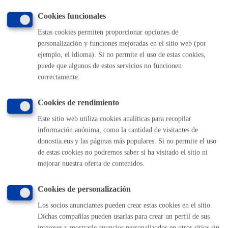
MÁQUINA
Cookies funcionales
Estas cookies permiten proporcionar opciones de
Volver al índice
Volver atrás
personalización y funciones mejoradas en el sitio web (por
ejemplo, el idioma). Si no permite el uso de estas cookies,
puede que algunos de estos servicios no funcionen
correctamente.
Comunícate con el Ayuntamiento de Donostia / San
Sebastián
Cookies de rendimiento
(gratuito desde Donostia / San Sebastián)
010
Este sitio web utiliza cookies analíticas para recopilar
(+34) 943 481 000
información anónima, como la cantidad de visitantes de
Buzón de la ciudadanía
donostia.eus y las páginas más populares. Si no permite el uso
Informar de un error en la web
de estas cookies no podremos saber si ha visitado el sitio ni
mejorar nuestra oferta de contenidos.
Enlaces útiles
Cookies de personalización
Ofertas de empleo
Los socios anunciantes pueden crear estas cookies en el sitio.
Perfil del contratante
Dichas compañías pueden usarlas para crear un perfil de sus
Sede electrónica
intereses y mostrarle anuncios personalizados en otros sitios sin