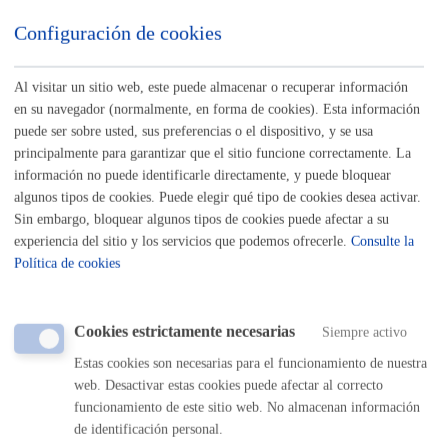
Listado completo de Trámites
Configuración de cookies
Mercados y Ferias
Al visitar un sitio web, este puede almacenar o recuperar información
en su navegador (normalmente, en forma de cookies). Esta información
Autorizaciones para la venta ambulante
puede ser sobre usted, sus preferencias o el dispositivo, y se usa
principalmente para garantizar que el sitio funcione correctamente. La
información no puede identificarle directamente, y puede bloquear
ONLINE
algunos tipos de cookies. Puede elegir qué tipo de cookies desea activar.
PRESENCIAL
Sin embargo, bloquear algunos tipos de cookies puede afectar a su
TELÉFONO
experiencia del sitio y los servicios que podemos ofrecerle.
Consulte la
MÁQUINA
Política de cookies
Mercado la Bretxa: autorización y renovación de puestos de
venta de productos del país
Cookies estrictamente necesarias
Siempre activo
Estas cookies son necesarias para el funcionamiento de nuestra
ONLINE
web. Desactivar estas cookies puede afectar al correcto
PRESENCIAL
funcionamiento de este sitio web. No almacenan información
TELÉFONO
de identificación personal.