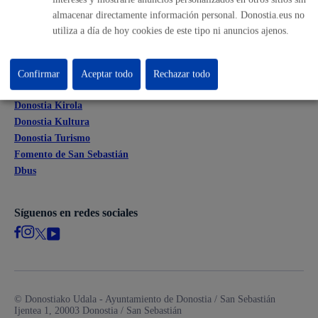
Mapas - GeoDonostia
almacenar directamente información personal. Donostia.eus no
Sala de prensa
utiliza a día de hoy cookies de este tipo ni anuncios ajenos.
Mapa web
Confirmar
Aceptar todo
Rechazar todo
Otras páginas web corporativas
Donostia Kirola
Donostia Kultura
Donostia Turismo
Fomento de San Sebastián
Dbus
Síguenos en redes sociales
© Donostiako Udala - Ayuntamiento de Donostia / San Sebastián
Ijentea 1, 20003 Donostia / San Sebastián