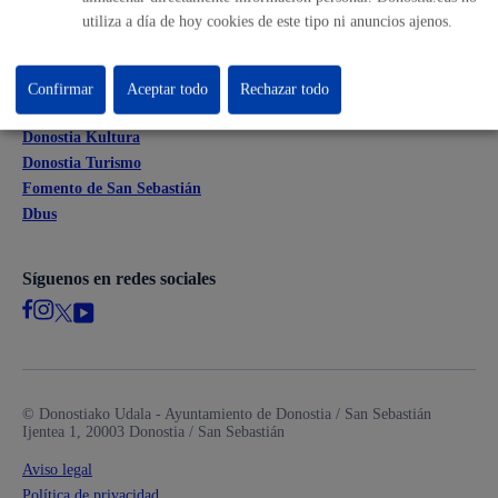
Mapa web
utiliza a día de hoy cookies de este tipo ni anuncios ajenos.
Otras páginas web corporativas
Confirmar
Aceptar todo
Rechazar todo
Donostia Kirola
Donostia Kultura
Donostia Turismo
Fomento de San Sebastián
Dbus
Síguenos en redes sociales
© Donostiako Udala - Ayuntamiento de Donostia / San Sebastián
Ijentea 1, 20003 Donostia / San Sebastián
Aviso legal
Política de privacidad