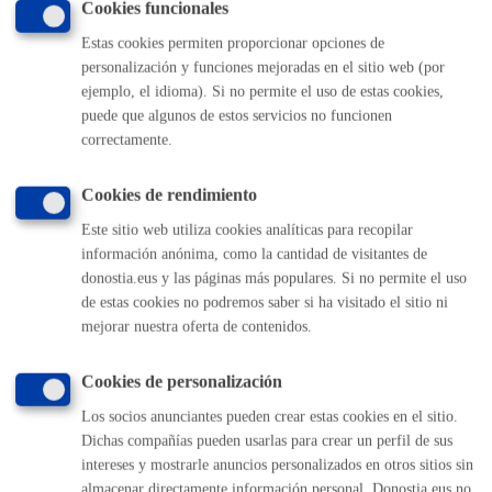
Cookies funcionales
Volver al índice
Volver atrás
Estas cookies permiten proporcionar opciones de
personalización y funciones mejoradas en el sitio web (por
ejemplo, el idioma). Si no permite el uso de estas cookies,
puede que algunos de estos servicios no funcionen
Comunícate con el Ayuntamiento de Donostia / San
correctamente.
Sebastián
(gratuito desde Donostia / San Sebastián)
010
Cookies de rendimiento
(+34) 943 481 000
Este sitio web utiliza cookies analíticas para recopilar
Buzón de la ciudadanía
información anónima, como la cantidad de visitantes de
Informar de un error en la web
donostia.eus y las páginas más populares. Si no permite el uso
de estas cookies no podremos saber si ha visitado el sitio ni
mejorar nuestra oferta de contenidos.
Enlaces útiles
Ofertas de empleo
Cookies de personalización
Perfil del contratante
Los socios anunciantes pueden crear estas cookies en el sitio.
Sede electrónica
Dichas compañías pueden usarlas para crear un perfil de sus
Mapas - GeoDonostia
intereses y mostrarle anuncios personalizados en otros sitios sin
Sala de prensa
almacenar directamente información personal. Donostia.eus no