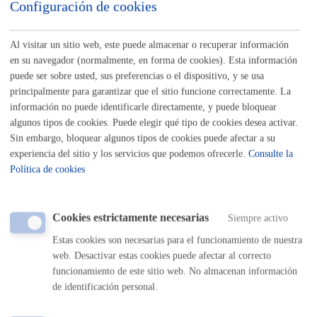
Trámites para Ciudadanía
Configuración de cookies
Sede electrónica
Nota legal
Al visitar un sitio web, este puede almacenar o recuperar información
en su navegador (normalmente, en forma de cookies). Esta información
puede ser sobre usted, sus preferencias o el dispositivo, y se usa
Buscar
principalmente para garantizar que el sitio funcione correctamente. La
Listado completo de Trámites
información no puede identificarle directamente, y puede bloquear
algunos tipos de cookies. Puede elegir qué tipo de cookies desea activar.
Sin embargo, bloquear algunos tipos de cookies puede afectar a su
experiencia del sitio y los servicios que podemos ofrecerle.
Consulte la
Servicios y autorizaciones en vía pública
Política de cookies
Agua y saneamiento
Cookies estrictamente necesarias
Siempre activo
Estas cookies son necesarias para el funcionamiento de nuestra
Autorizaciones de ocupación y acceso
web. Desactivar estas cookies puede afectar al correcto
funcionamiento de este sitio web. No almacenan información
Concesiones y alquileres
de identificación personal.