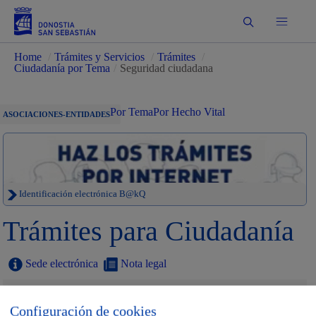
Buscar
Home
/
Trámites y Servicios
/
Trámites
/
Ciudadanía por Tema
/
Seguridad ciudadana
Por Tema
Por Hecho Vital
ASOCIACIONES-ENTIDADES
Identificación electrónica B@kQ
Trámites para Ciudadanía
Sede electrónica
Nota legal
Buscar
Configuración de cookies