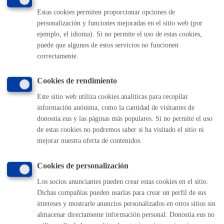
Estas cookies permiten proporcionar opciones de
personalización y funciones mejoradas en el sitio web (por
ejemplo, el idioma). Si no permite el uso de estas cookies,
Comunícate con el Ayuntamiento de Donostia / San
puede que algunos de estos servicios no funcionen
Sebastián
correctamente.
(gratuito desde Donostia / San Sebastián)
010
Cookies de rendimiento
(+34) 943 481 000
Buzón de la ciudadanía
Este sitio web utiliza cookies analíticas para recopilar
Informar de un error en la web
información anónima, como la cantidad de visitantes de
donostia.eus y las páginas más populares. Si no permite el uso
de estas cookies no podremos saber si ha visitado el sitio ni
Enlaces útiles
mejorar nuestra oferta de contenidos.
Ofertas de empleo
Cookies de personalización
Perfil del contratante
Sede electrónica
Los socios anunciantes pueden crear estas cookies en el sitio.
Mapas - GeoDonostia
Dichas compañías pueden usarlas para crear un perfil de sus
Sala de prensa
intereses y mostrarle anuncios personalizados en otros sitios sin
Mapa web
almacenar directamente información personal. Donostia.eus no