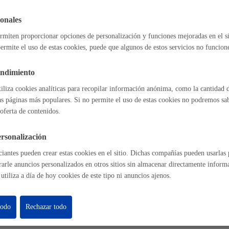
Espacio público
onales
l índice
Volver atrás
rmiten proporcionar opciones de personalización y funciones mejoradas en el s
ermite el uso de estas cookies, puede que algunos de estos servicios no funcio
endimiento
Euskera
tiliza cookies analíticas para recopilar información anónima, como la cantidad d
astián
Enlaces útiles
as páginas más populares. Si no permite el uso de estas cookies no podremos saber
oferta de contenidos.
Ofertas de empleo
Perfil del contrat
rsonalización
Sede electrónica
Desarrollo económic
Mapas - GeoDonos
iantes pueden crear estas cookies en el sitio. Dichas compañías pueden usarlas p
Sala de prensa
rarle anuncios personalizados en otros sitios sin almacenar directamente inform
utiliza a día de hoy cookies de este tipo ni anuncios ajenos.
Mapa web
Igualdad, derechos 
todo
Rechazar todo