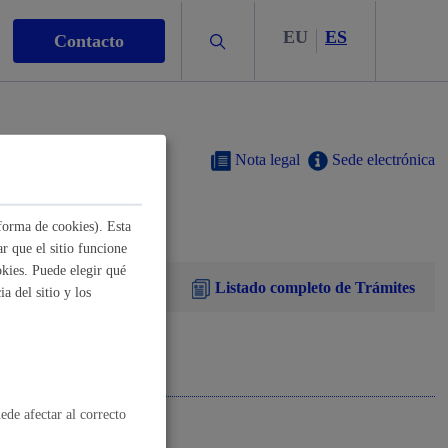
EU
ES
Buscar
Contacto
Nota legal
Sede electrónica
forma de cookies). Esta
s
r que el sitio funcione
kies. Puede elegir qué
Listado completo de Trámites
a del sitio y los
nismo
ede afectar al correcto