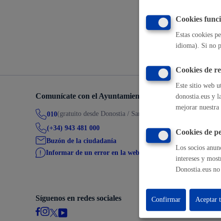
Movilidad
Cookies funci
Volver a
Estas cookies pe
idioma). Si no p
Cookies de r
Seguridad ciudadana y emergencias
Este sitio web u
Comunícate con el Ayuntamiento de Donostia / San Seb
donostia.eus y l
mejorar nuestra 
(gratuito desde Donostia / San Sebastián)
010
(+34) 943 481 000
Cookies de pe
Salud Pública, animales y consumo
Buzón de la ciudadanía
Los socios anunc
Informar de un error en la web
intereses y most
Donostia.eus no 
Infancia y juventud
Síguenos en redes sociales
Confirmar
Aceptar 