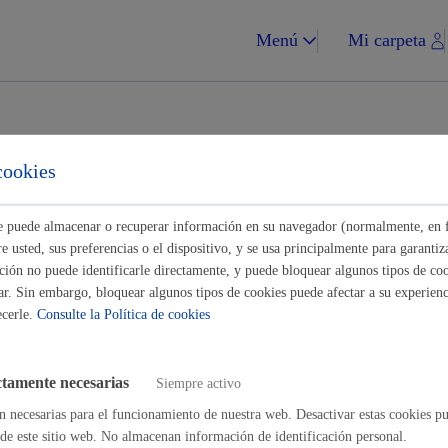
Menú
Mi carpeta
tes para Asociaciones-
cookies
ades
ste puede almacenar o recuperar información en su navegador (normalmente, en 
Impuestos y multa
 usted, sus preferencias o el dispositivo, y se usa principalmente para garantiza
ión no puede identificarle directamente, y puede bloquear algunos tipos de coo
Buscar
ar. Sin embargo, bloquear algunos tipos de cookies puede afectar a su experienci
ecerle.
Consulte la Política de cookies
Vivienda y urba
sociales
ctamente necesarias
Siempre activo
n necesarias para el funcionamiento de nuestra web. Desactivar estas cookies pu
ores, dependencia, discapacidad
de este sitio web. No almacenan información de identificación personal.