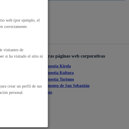
, residuos y medioambiente
itio web (por ejemplo, el
nen correctamente.
e visitantes de
Otras páginas web corporativas
 si ha visitado el sitio ni
Donostia Kirola
ante
Donostia Kultura
Donostia Turismo
o y empleo
tia
Fomento de San Sebastián
ara crear un perfil de sus
Dbus
ación personal.
humanos y convivencia