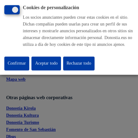
Cookies de personalización
Buzón de la ciudadanía
Informar de un error en la web
Los socios anunciantes pueden crear estas cookies en el sitio.
Dichas compañías pueden usarlas para crear un perfil de sus
intereses y mostrarle anuncios personalizados en otros sitios sin
Enlaces útiles
almacenar directamente información personal. Donostia.eus no
Ofertas de empleo
utiliza a día de hoy cookies de este tipo ni anuncios ajenos.
Perfil del contratante
Sede electrónica
Confirmar
Aceptar todo
Rechazar todo
Mapas - GeoDonostia
Sala de prensa
Mapa web
Otras páginas web corporativas
Donostia Kirola
Donostia Kultura
Donostia Turismo
Fomento de San Sebastián
Dbus