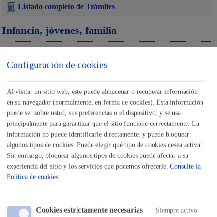
Listado completo de Trámites
Infancia, jóvenes, familia
Formación a jóvenes para reducir el riesgo de consumo de
Configuración de cookies
alcohol
ONLINE
Al visitar un sitio web, este puede almacenar o recuperar información
PRESENCIAL
en su navegador (normalmente, en forma de cookies). Esta información
puede ser sobre usted, sus preferencias o el dispositivo, y se usa
TELÉFONO
principalmente para garantizar que el sitio funcione correctamente. La
MÁQUINA
información no puede identificarle directamente, y puede bloquear
algunos tipos de cookies. Puede elegir qué tipo de cookies desea activar.
Formación para reducción de riesgos en el uso de nuevas
Sin embargo, bloquear algunos tipos de cookies puede afectar a su
tecnologías por parte de menores
experiencia del sitio y los servicios que podemos ofrecerle.
Consulte la
Política de cookies
ONLINE
PRESENCIAL
TELÉFONO
Cookies estrictamente necesarias
Siempre activo