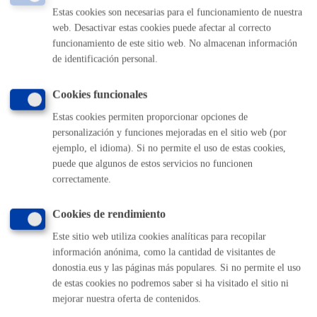
MÁQUINA
Estas cookies son necesarias para el funcionamiento de nuestra
web. Desactivar estas cookies puede afectar al correcto
Notificación de situaciones de riesgo o desprotección de
funcionamiento de este sitio web. No almacenan información
menores
* Online con certificado electrónico
de identificación personal.
ONLINE
Cookies funcionales
PRESENCIAL
Estas cookies permiten proporcionar opciones de
TELÉFONO
personalización y funciones mejoradas en el sitio web (por
MÁQUINA
ejemplo, el idioma). Si no permite el uso de estas cookies,
puede que algunos de estos servicios no funcionen
correctamente.
Volver al índice
Volver atrás
Cookies de rendimiento
Este sitio web utiliza cookies analíticas para recopilar
información anónima, como la cantidad de visitantes de
Comunícate con el Ayuntamiento de Donostia / San
donostia.eus y las páginas más populares. Si no permite el uso
Sebastián
de estas cookies no podremos saber si ha visitado el sitio ni
(gratuito desde Donostia / San Sebastián)
010
mejorar nuestra oferta de contenidos.
(+34) 943 481 000