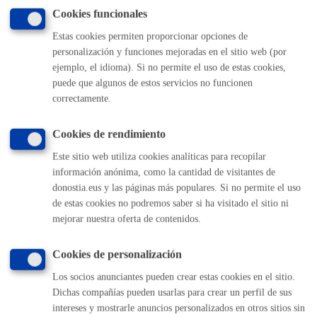
Cookies funcionales
Estas cookies permiten proporcionar opciones de
Volver al índice
Volver atrás
personalización y funciones mejoradas en el sitio web (por
ejemplo, el idioma). Si no permite el uso de estas cookies,
puede que algunos de estos servicios no funcionen
Comunícate con el Ayuntamiento de Donostia / San
correctamente.
Sebastián
Cookies de rendimiento
(gratuito desde Donostia / San Sebastián)
010
(+34) 943 481 000
Este sitio web utiliza cookies analíticas para recopilar
información anónima, como la cantidad de visitantes de
Buzón de la ciudadanía
donostia.eus y las páginas más populares. Si no permite el uso
Informar de un error en la web
de estas cookies no podremos saber si ha visitado el sitio ni
mejorar nuestra oferta de contenidos.
Enlaces útiles
Cookies de personalización
Ofertas de empleo
Perfil del contratante
Los socios anunciantes pueden crear estas cookies en el sitio.
Sede electrónica
Dichas compañías pueden usarlas para crear un perfil de sus
Mapas - GeoDonostia
intereses y mostrarle anuncios personalizados en otros sitios sin