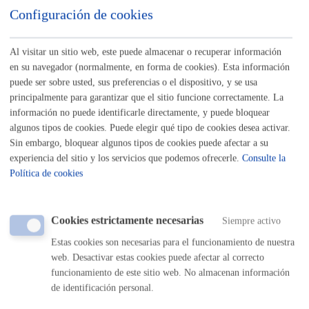
Configuración de cookies
Listado completo de Trámites
Servicios de Valoración
Al visitar un sitio web, este puede almacenar o recuperar información
en su navegador (normalmente, en forma de cookies). Esta información
puede ser sobre usted, sus preferencias o el dispositivo, y se usa
Valoración de dependencia
principalmente para garantizar que el sitio funcione correctamente. La
información no puede identificarle directamente, y puede bloquear
ONLINE
algunos tipos de cookies. Puede elegir qué tipo de cookies desea activar.
PRESENCIAL
Sin embargo, bloquear algunos tipos de cookies puede afectar a su
TELÉFONO
experiencia del sitio y los servicios que podemos ofrecerle.
Consulte la
Política de cookies
MÁQUINA
Valoración de la discapacidad
Cookies estrictamente necesarias
Siempre activo
ONLINE
Estas cookies son necesarias para el funcionamiento de nuestra
web. Desactivar estas cookies puede afectar al correcto
PRESENCIAL
funcionamiento de este sitio web. No almacenan información
TELÉFONO
de identificación personal.
MÁQUINA