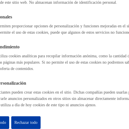
de este sitio web. No almacenan información de identificación personal.
Espacio público
onales
rmiten proporcionar opciones de personalización y funciones mejoradas en el s
l índice
Volver atrás
ermite el uso de estas cookies, puede que algunos de estos servicios no funcio
Euskera
endimiento
tiliza cookies analíticas para recopilar información anónima, como la cantidad d
as páginas más populares. Si no permite el uso de estas cookies no podremos saber
astián
Enlaces útiles
oferta de contenidos.
Ofertas de empleo
Desarrollo económic
rsonalización
Perfil del contrat
Sede electrónica
iantes pueden crear estas cookies en el sitio. Dichas compañías pueden usarlas p
rarle anuncios personalizados en otros sitios sin almacenar directamente inform
Mapas - GeoDonos
utiliza a día de hoy cookies de este tipo ni anuncios ajenos.
Sala de prensa
Mapa web
Igualdad, derechos 
todo
Rechazar todo