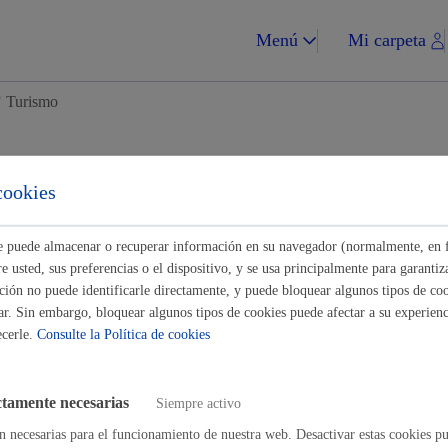
Menú
Mi carpeta
/
Turismo
tes para Ciudadanía
cookies
Impuestos y multa
Buscar
ste puede almacenar o recuperar información en su navegador (normalmente, en 
 usted, sus preferencias o el dispositivo, y se usa principalmente para garantiza
ión no puede identificarle directamente, y puede bloquear algunos tipos de coo
ar. Sin embargo, bloquear algunos tipos de cookies puede afectar a su experienci
ecerle.
Consulte la Política de cookies
n para ocupar la vía pública con actividades, eventos,...
* Online con c
Vivienda y urba
ctamente necesarias
Siempre activo
n para ocupar la vía pública con vehículo o accesos puntuales
n necesarias para el funcionamiento de nuestra web. Desactivar estas cookies pu
* Onlin