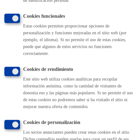
de identificación personal.
TELÉFONO
MÁQUINA
Cookies funcionales
Estas cookies permiten proporcionar opciones de
personalización y funciones mejoradas en el sitio web (por
Volver al índice
Volver atrás
ejemplo, el idioma). Si no permite el uso de estas cookies,
puede que algunos de estos servicios no funcionen
correctamente.
Comunícate con el Ayuntamiento de Donostia / San
Sebastián
Cookies de rendimiento
Este sitio web utiliza cookies analíticas para recopilar
(gratuito desde Donostia / San Sebastián)
010
información anónima, como la cantidad de visitantes de
(+34) 943 481 000
donostia.eus y las páginas más populares. Si no permite el uso
Buzón de la ciudadanía
de estas cookies no podremos saber si ha visitado el sitio ni
Informar de un error en la web
mejorar nuestra oferta de contenidos.
Cookies de personalización
Enlaces útiles
Los socios anunciantes pueden crear estas cookies en el sitio.
Ofertas de empleo
Dichas compañías pueden usarlas para crear un perfil de sus