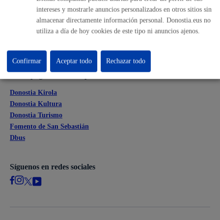
Perfil del contratante
intereses y mostrarle anuncios personalizados en otros sitios sin
Sede electrónica
almacenar directamente información personal. Donostia.eus no
Mapas - GeoDonostia
utiliza a día de hoy cookies de este tipo ni anuncios ajenos.
Sala de prensa
Mapa web
Confirmar
Aceptar todo
Rechazar todo
Otras páginas web corporativas
Donostia Kirola
Donostia Kultura
Donostia Turismo
Fomento de San Sebastián
Dbus
Síguenos en redes sociales