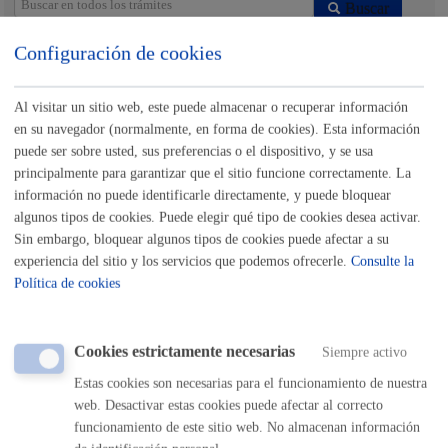
Buscar
Listado completo de Trámites
Configuración de cookies
Turismo
Al visitar un sitio web, este puede almacenar o recuperar información
en su navegador (normalmente, en forma de cookies). Esta información
Autorización para ocupar la vía pública con actividades,
puede ser sobre usted, sus preferencias o el dispositivo, y se usa
eventos,...
* Online con certificado electrónico
principalmente para garantizar que el sitio funcione correctamente. La
información no puede identificarle directamente, y puede bloquear
ONLINE
algunos tipos de cookies. Puede elegir qué tipo de cookies desea activar.
Sin embargo, bloquear algunos tipos de cookies puede afectar a su
PRESENCIAL
experiencia del sitio y los servicios que podemos ofrecerle.
Consulte la
TELÉFONO
Política de cookies
MÁQUINA
Autorización para ocupar la vía pública con vehículo o accesos
Cookies estrictamente necesarias
Siempre activo
puntuales
* Online con certificado electrónico
Estas cookies son necesarias para el funcionamiento de nuestra
web. Desactivar estas cookies puede afectar al correcto
ONLINE
funcionamiento de este sitio web. No almacenan información
PRESENCIAL