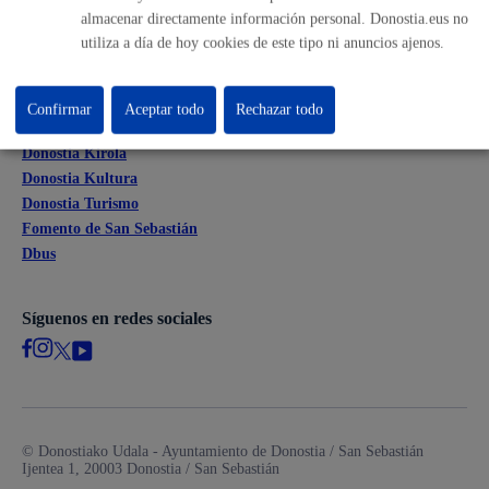
Mapas - GeoDonostia
almacenar directamente información personal. Donostia.eus no
Sala de prensa
utiliza a día de hoy cookies de este tipo ni anuncios ajenos.
Mapa web
Confirmar
Aceptar todo
Rechazar todo
Otras páginas web corporativas
Donostia Kirola
Donostia Kultura
Donostia Turismo
Fomento de San Sebastián
Dbus
Síguenos en redes sociales
© Donostiako Udala - Ayuntamiento de Donostia / San Sebastián
Ijentea 1, 20003 Donostia / San Sebastián