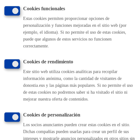
Cookies funcionales
Estas cookies permiten proporcionar opciones de
Volver al índice
Volver atrás
personalización y funciones mejoradas en el sitio web (por
ejemplo, el idioma). Si no permite el uso de estas cookies,
puede que algunos de estos servicios no funcionen
correctamente.
Comunícate con el Ayuntamiento de Donostia / San
Sebastián
Cookies de rendimiento
(gratuito desde Donostia / San Sebastián)
010
Este sitio web utiliza cookies analíticas para recopilar
(+34) 943 481 000
información anónima, como la cantidad de visitantes de
Buzón de la ciudadanía
donostia.eus y las páginas más populares. Si no permite el uso
Informar de un error en la web
de estas cookies no podremos saber si ha visitado el sitio ni
mejorar nuestra oferta de contenidos.
Enlaces útiles
Cookies de personalización
Ofertas de empleo
Los socios anunciantes pueden crear estas cookies en el sitio.
Perfil del contratante
Dichas compañías pueden usarlas para crear un perfil de sus
Sede electrónica
intereses y mostrarle anuncios personalizados en otros sitios sin