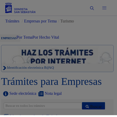
Buscar
Trámites
/
Empresas por Tema
/
Turismo
Por Tema
Por Hecho Vital
EMPRESAS
Identificación electrónica B@kQ
Trámites para Empresas
Sede electrónica
Nota legal
Buscar
Listado completo de Trámites