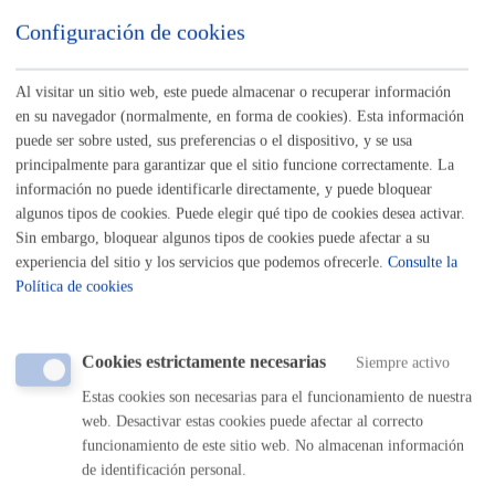
Configuración de cookies
Turismo
Al visitar un sitio web, este puede almacenar o recuperar información
Autorización para ocupar la vía pública con actividades,
en su navegador (normalmente, en forma de cookies). Esta información
eventos,...
* Online con certificado electrónico
puede ser sobre usted, sus preferencias o el dispositivo, y se usa
principalmente para garantizar que el sitio funcione correctamente. La
ONLINE
información no puede identificarle directamente, y puede bloquear
algunos tipos de cookies. Puede elegir qué tipo de cookies desea activar.
PRESENCIAL
Sin embargo, bloquear algunos tipos de cookies puede afectar a su
TELÉFONO
experiencia del sitio y los servicios que podemos ofrecerle.
Consulte la
MÁQUINA
Política de cookies
Autorización para ocupar la vía pública con vehículo o accesos
puntuales
* Online con certificado electrónico
Cookies estrictamente necesarias
Siempre activo
Estas cookies son necesarias para el funcionamiento de nuestra
ONLINE
web. Desactivar estas cookies puede afectar al correcto
PRESENCIAL
funcionamiento de este sitio web. No almacenan información
TELÉFONO
de identificación personal.
MÁQUINA