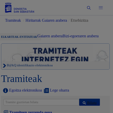
Bilatu
Tramiteak
/
Hiritarrak Gaiaren arabera
/
Etxebizitza
Gaiaren arabera
Bizi-egoeraren arabera
ELKARTEAK-ENTITATEAK
B@kQ identifikazio elektronikoa
Tramiteak
Egoitza elektronikoa
Lege oharra
Bilatu
Tramiteen zerrenda osoa