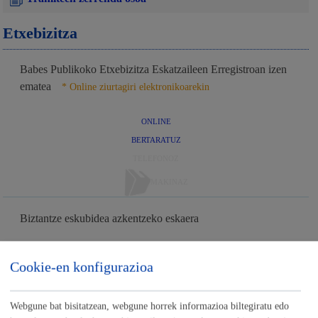
Etxebizitza
Babes Publikoko Etxebizitza Eskatzaileen Erregistroan izen
ematea
* Online ziurtagiri elektronikoarekin
ONLINE
BERTARATUZ
TELEFONOZ
MAKINAZ
Biztantze eskubidea azkentzeko eskaera
ONLINE
Cookie-en konfigurazioa
BERTARATUZ
TELEFONOZ
Webgune bat bisitatzean, webgune horrek informazioa biltegiratu edo
MAKINAZ