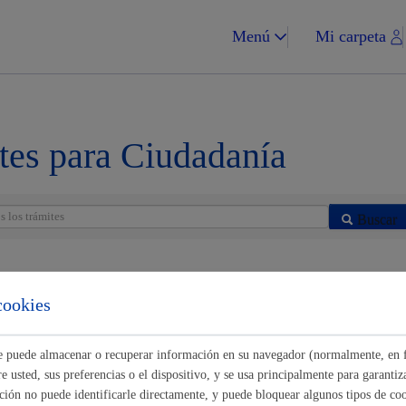
Menú
Mi carpeta
tes para Ciudadanía
Impuestos y multa
Buscar
cookies
 en el Registro de Solicitantes de Vivienda de Protección Pública
* On
Vivienda y urba
lectrónico
ste puede almacenar o recuperar información en su navegador (normalmente, en 
 usted, sus preferencias o el dispositivo, y se usa principalmente para garantiza
s/as - Solicitud de alta de vivienda en programa de vivienda privada va
ión no puede identificarle directamente, y puede bloquear algunos tipos de coo