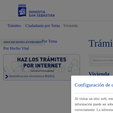
Trámites
/
Ciudadanía por Tema
/
Vivienda
Servicios
Trámi
Por Tema
ASOCIACIONES-ENTIDADES
Por Hecho Vital
Padrón y asuntos personales
Vivienda
Identificación electrónica B@kQ
Configuración de 
Inscripción
Servicios sociales
certificado e
Al visitar un sitio web, e
información puede ser sobre
Propietario
correctamente. La informac