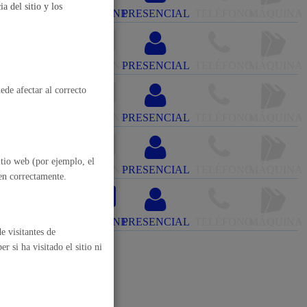
a del sitio y los
ONLINE
PRESENCIAL
TELÉFONO
MÁQUINA
, residuos y medioambiente
ONLINE
PRESENCIAL
TELÉFONO
MÁQUINA
ede afectar al correcto
ONLINE
PRESENCIAL
TELÉFONO
MÁQUINA
itio web (por ejemplo, el
ONLINE
PRESENCIAL
TELÉFONO
MÁQUINA
nen correctamente.
o y empleo
ONLINE
PRESENCIAL
TELÉFONO
MÁQUINA
e visitantes de
 si ha visitado el sitio ni
humanos y convivencia