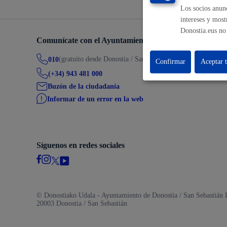
Los socios anunc
intereses y most
Donostia.eus no 
Participación ciudadana y asociacionismo
Comunícate con el Ayuntamiento de Donostia / San Seb
(gratuito desde Donostia / San Sebastián)
010
Confirmar
Aceptar 
(+34) 943 481 000
Buzón de la ciudadanía
Deporte
Informar de un error en la web
Síguenos en redes sociales
La ciudad
Actua
© Donostiako Udala - Ayuntamiento de Donostia / San Sebastián I
20003 Donostia / San Sebastián
La ciudad ahora
Notici