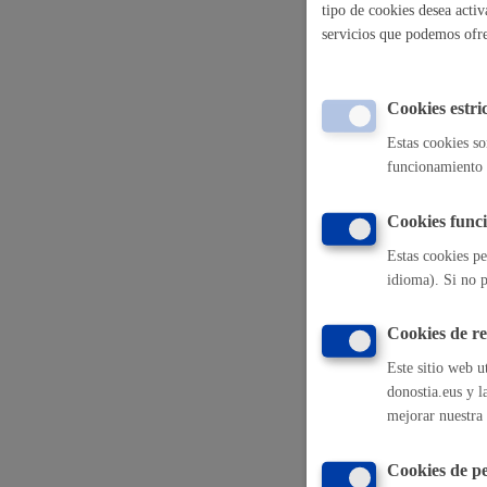
tipo de cookies desea activ
servicios que podemos ofr
Movilidad
Solicitud d
Cookies estri
Estas cookies so
Solicitud d
funcionamiento 
Seguridad ciudadana y emergencias
Cookies funci
Solicitud d
Estas cookies pe
idioma). Si no p
Salud Pública, animales y consumo
Solicitud d
Cookies de r
Este sitio web u
donostia.eus y l
mejorar nuestra 
Volver a
Infancia y juventud
Cookies de pe