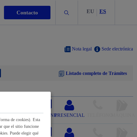
EU
ES
Buscar
Contacto
Nota legal
Sede electrónica
Listado completo de Trámites
s
line con
nismo
ONLINE
PRESENCIAL
TELÉFONO
MÁQUINA
forma de cookies). Esta
r que el sitio funcione
cía (Alokabide)
kies. Puede elegir qué