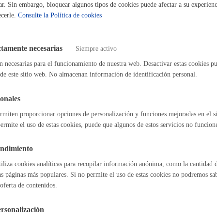
ar. Sin embargo, bloquear algunos tipos de cookies puede afectar a su experienci
ecerle.
Consulte la Política de cookies
Espacio público
e extinción del derecho de habitación
ctamente necesarias
Siempre activo
n necesarias para el funcionamiento de nuestra web. Desactivar estas cookies pu
e plazas de garajes municipales en alquiler
de este sitio web. No almacenan información de identificación personal.
Euskera
onales
e venta de vivienda de protección pública de suelo municipal
rmiten proporcionar opciones de personalización y funciones mejoradas en el s
ermite el uso de estas cookies, puede que algunos de estos servicios no funcio
Desarrollo económic
e vivienda privada vacía en alquiler (Alokabide)
endimiento
tiliza cookies analíticas para recopilar información anónima, como la cantidad d
as páginas más populares. Si no permite el uso de estas cookies no podremos saber
oferta de contenidos.
l índice
Volver atrás
Igualdad, derechos 
rsonalización