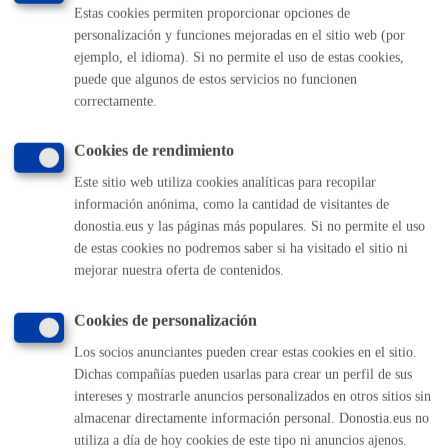
Estas cookies permiten proporcionar opciones de
personalización y funciones mejoradas en el sitio web (por
Comunícate con el Ayuntamiento de Donostia / San
ejemplo, el idioma). Si no permite el uso de estas cookies,
Sebastián
puede que algunos de estos servicios no funcionen
correctamente.
(gratuito desde Donostia / San Sebastián)
010
(+34) 943 481 000
Cookies de rendimiento
Buzón de la ciudadanía
Este sitio web utiliza cookies analíticas para recopilar
Informar de un error en la web
información anónima, como la cantidad de visitantes de
donostia.eus y las páginas más populares. Si no permite el uso
de estas cookies no podremos saber si ha visitado el sitio ni
Enlaces útiles
mejorar nuestra oferta de contenidos.
Ofertas de empleo
Perfil del contratante
Cookies de personalización
Sede electrónica
Los socios anunciantes pueden crear estas cookies en el sitio.
Mapas - GeoDonostia
Dichas compañías pueden usarlas para crear un perfil de sus
Sala de prensa
intereses y mostrarle anuncios personalizados en otros sitios sin
Mapa web
almacenar directamente información personal. Donostia.eus no
utiliza a día de hoy cookies de este tipo ni anuncios ajenos.