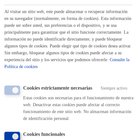
Al visitar un sitio web, este puede almacenar o recuperar información
Buscar
en su navegador (normalmente, en forma de cookies). Esta información
Listado completo de Trámites
puede ser sobre usted, sus preferencias o el dispositivo, y se usa
principalmente para garantizar que el sitio funcione correctamente. La
Personas mayores - Personas con
información no puede identificarle directamente, y puede bloquear
discapacidad
algunos tipos de cookies. Puede elegir qué tipo de cookies desea activar.
Sin embargo, bloquear algunos tipos de cookies puede afectar a su
experiencia del sitio y los servicios que podemos ofrecerle.
Consulte la
Solicitud para uso de salas - Topalekua
* Online con certificado
Política de cookies
electrónico
ONLINE
Cookies estrictamente necesarias
Siempre activo
PRESENCIAL
Estas cookies son necesarias para el funcionamiento de nuestra
TELÉFONO
web. Desactivar estas cookies puede afectar al correcto
MÁQUINA
funcionamiento de este sitio web. No almacenan información
de identificación personal.
Volver al índice
Volver atrás
Cookies funcionales