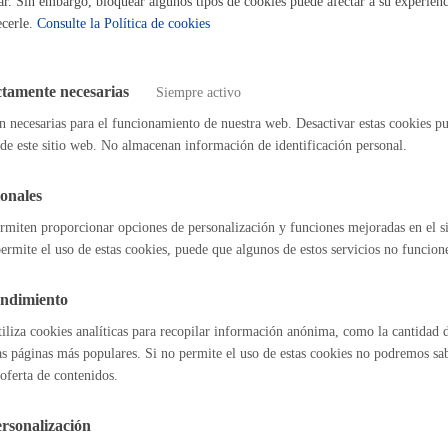
ar. Sin embargo, bloquear algunos tipos de cookies puede afectar a su experienci
ecerle.
Consulte la Política de cookies
Espacio público
ráfico. Recursos de reposición a la sanción
* Online con certificado elec
ctamente necesarias
Siempre activo
ones de consumo
n necesarias para el funcionamiento de nuestra web. Desactivar estas cookies pu
* Online con certificado electrónico
de este sitio web. No almacenan información de identificación personal.
Euskera
onales
n ante el Tribunal Económico-Administrativo
* Online con certificado e
rmiten proporcionar opciones de personalización y funciones mejoradas en el s
ermite el uso de estas cookies, puede que algunos de estos servicios no funcio
 reposición en materia tributaria
* Online con certificado electrónico
Desarrollo económic
endimiento
tiliza cookies analíticas para recopilar información anónima, como la cantidad d
as páginas más populares. Si no permite el uso de estas cookies no podremos saber
oferta de contenidos.
l índice
Volver atrás
Igualdad, derechos 
rsonalización