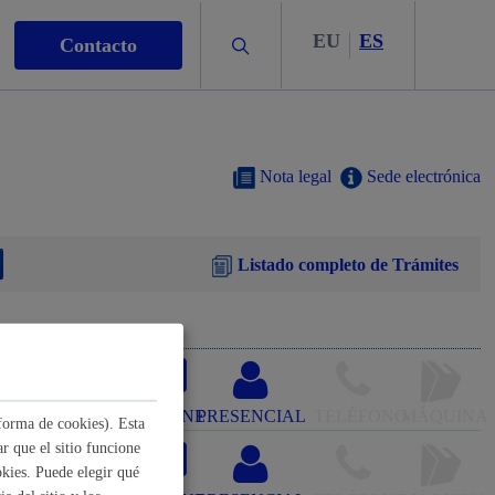
EU
ES
Buscar
Contacto
Nota legal
Sede electrónica
Listado completo de Trámites
s
nismo
ONLINE
PRESENCIAL
TELÉFONO
MÁQUINA
forma de cookies). Esta
r que el sitio funcione
electrónico
kies. Puede elegir qué