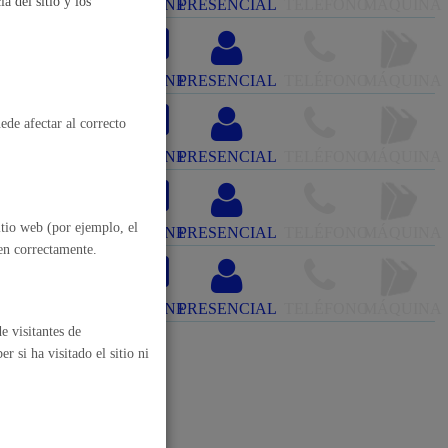
a del sitio y los
ONLINE
PRESENCIAL
TELÉFONO
MÁQUINA
, residuos y medioambiente
trónico
ONLINE
PRESENCIAL
TELÉFONO
MÁQUINA
ede afectar al correcto
ONLINE
PRESENCIAL
TELÉFONO
MÁQUINA
lectrónico
itio web (por ejemplo, el
ONLINE
PRESENCIAL
TELÉFONO
MÁQUINA
nen correctamente.
o y empleo
ONLINE
PRESENCIAL
TELÉFONO
MÁQUINA
e visitantes de
 si ha visitado el sitio ni
humanos y convivencia