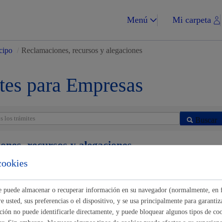
Menú
Mi carpeta
cipo
/
Reclamaciones, recursos y alegaciones
tes para Empresas
Impuestos y multa
Buscar
ones, recursos y alegaciones
cookies
ráfico. Alegaciones
* Online con certificado electrónico
Vivienda y urba
ste puede almacenar o recuperar información en su navegador (normalmente, en 
 usted, sus preferencias o el dispositivo, y se usa principalmente para garantiza
ráfico. Identificación de la persona conductora
* Online con certificado 
ión no puede identificarle directamente, y puede bloquear algunos tipos de coo