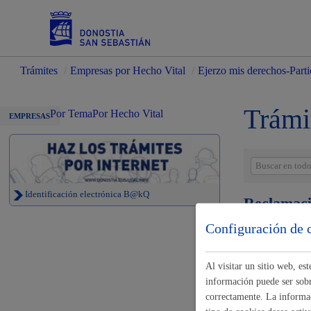
Trámites
/
Empresas por Hecho Vital
/
Ejerzo mis derechos-Parti
Servicios
Trámi
Por Tema
Por Hecho Vital
EMPRESAS
Padrón y asuntos personales
Identificación electrónica B@kQ
Reclamaci
Configuración de 
Multas de t
Servicios sociales
Al visitar un sitio web, e
información puede ser sobre
Multas de t
correctamente. La informac