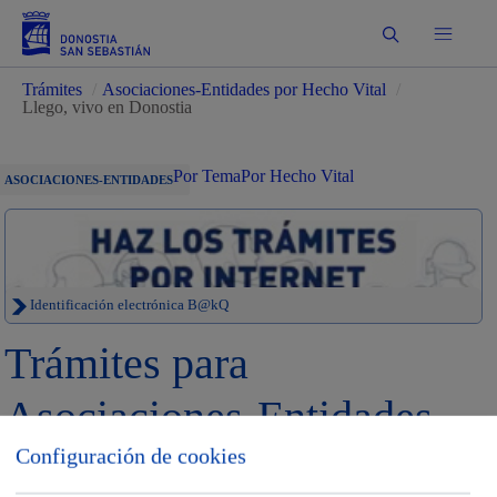
Buscar
Trámites
/
Asociaciones-Entidades por Hecho Vital
/
Llego, vivo en Donostia
Por Tema
Por Hecho Vital
ASOCIACIONES-ENTIDADES
Identificación electrónica B@kQ
Trámites para
Asociaciones-Entidades
Configuración de cookies
Sede electrónica
Nota legal