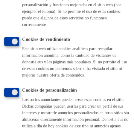
personalización y funciones mejoradas en el sitio web (por
Comunícate con el Ayuntamiento de Donostia / San
Sebastián
ejemplo, el idioma). Si no permite el uso de estas cookies,
puede que algunos de estos servicios no funcionen
(gratuito desde Donostia / San Sebastián)
010
correctamente.
(+34) 943 481 000
Buzón de la ciudadanía
Cookies de rendimiento
Informar de un error en la web
Este sitio web utiliza cookies analíticas para recopilar
información anónima, como la cantidad de visitantes de
donostia.eus y las páginas más populares. Si no permite el uso
Enlaces útiles
de estas cookies no podremos saber si ha visitado el sitio ni
Ofertas de empleo
mejorar nuestra oferta de contenidos.
Perfil del contratante
Sede electrónica
Cookies de personalización
Mapas - GeoDonostia
Los socios anunciantes pueden crear estas cookies en el sitio.
Sala de prensa
Dichas compañías pueden usarlas para crear un perfil de sus
Mapa web
intereses y mostrarle anuncios personalizados en otros sitios sin
almacenar directamente información personal. Donostia.eus no
utiliza a día de hoy cookies de este tipo ni anuncios ajenos.
Otras páginas web corporativas