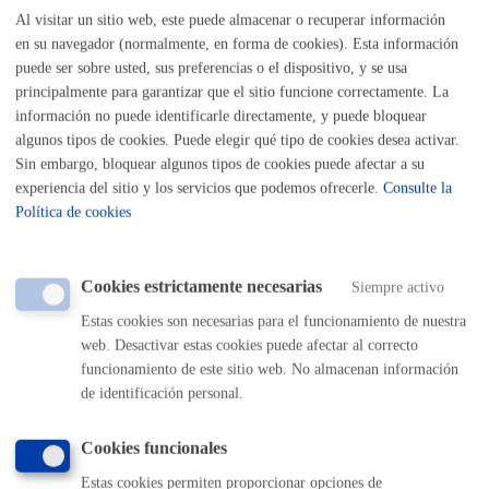
Al visitar un sitio web, este puede almacenar o recuperar información
Buscar
en su navegador (normalmente, en forma de cookies). Esta información
Listado completo de Trámites
puede ser sobre usted, sus preferencias o el dispositivo, y se usa
principalmente para garantizar que el sitio funcione correctamente. La
Llego, vivo en Donostia
información no puede identificarle directamente, y puede bloquear
algunos tipos de cookies. Puede elegir qué tipo de cookies desea activar.
Sin embargo, bloquear algunos tipos de cookies puede afectar a su
Registro general: presentar alegaciones o recursos en un
experiencia del sitio y los servicios que podemos ofrecerle.
Consulte la
expediente
* Online con certificado electrónico
Política de cookies
ONLINE
PRESENCIAL
Cookies estrictamente necesarias
Siempre activo
TELÉFONO
Estas cookies son necesarias para el funcionamiento de nuestra
MÁQUINA
web. Desactivar estas cookies puede afectar al correcto
funcionamiento de este sitio web. No almacenan información
de identificación personal.
Volver al índice
Volver atrás
Cookies funcionales
Estas cookies permiten proporcionar opciones de