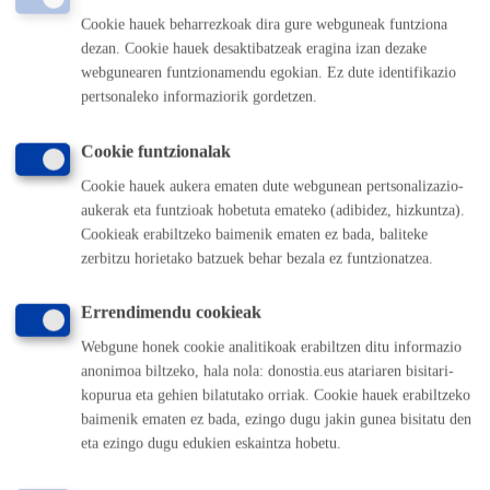
TELEFONOZ
Cookie hauek beharrezkoak dira gure webguneak funtziona
MAKINAZ
dezan. Cookie hauek desaktibatzeak eragina izan dezake
webgunearen funtzionamendu egokian. Ez dute identifikazio
Isuri Gutxiko Eremura (IGE) Sarbidea
* Online ziurtagiri
pertsonaleko informaziorik gordetzen.
elektronikoarekin
Cookie funtzionalak
ONLINE
Cookie hauek aukera ematen dute webgunean pertsonalizazio-
BERTARATUZ
aukerak eta funtzioak hobetuta emateko (adibidez, hizkuntza).
TELEFONOZ
Cookieak erabiltzeko baimenik ematen ez bada, baliteke
zerbitzu horietako batzuek behar bezala ez funtzionatzea.
MAKINAZ
Errendimendu cookieak
Webgune honek cookie analitikoak erabiltzen ditu informazio
Aurkibidera itzuli
Itzuli atzera
anonimoa biltzeko, hala nola: donostia.eus atariaren bisitari-
kopurua eta gehien bilatutako orriak. Cookie hauek erabiltzeko
baimenik ematen ez bada, ezingo dugu jakin gunea bisitatu den
eta ezingo dugu edukien eskaintza hobetu.
Komunika zaitez Donostiako Udalarekin
(doan Donostiatik)
010