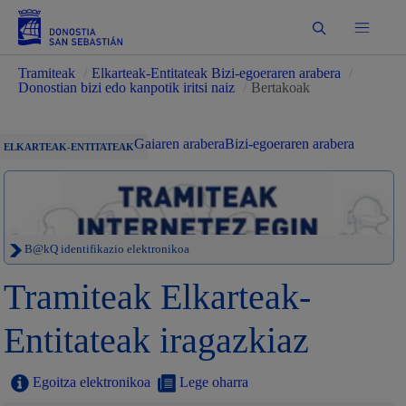
Bilatu
Tramiteak
/
Elkarteak-Entitateak Bizi-egoeraren arabera
/
Donostian bizi edo kanpotik iritsi naiz
/
Bertakoak
Gaiaren arabera
Bizi-egoeraren arabera
ELKARTEAK-ENTITATEAK
B@kQ identifikazio elektronikoa
Tramiteak Elkarteak-
Entitateak iragazkiaz
Egoitza elektronikoa
Lege oharra