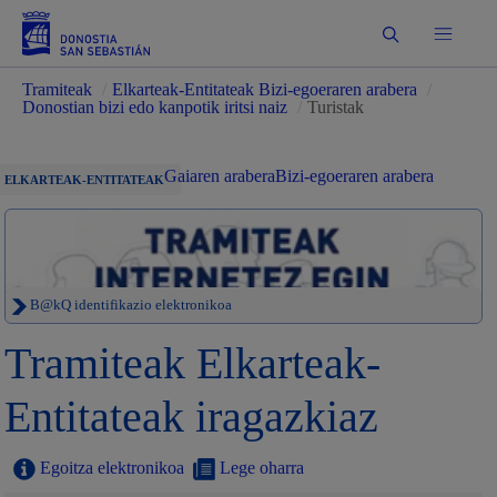
Bilatu
Tramiteak
/
Elkarteak-Entitateak Bizi-egoeraren arabera
/
Donostian bizi edo kanpotik iritsi naiz
/
Turistak
Gaiaren arabera
Bizi-egoeraren arabera
ELKARTEAK-ENTITATEAK
B@kQ identifikazio elektronikoa
Tramiteak Elkarteak-
Entitateak iragazkiaz
Egoitza elektronikoa
Lege oharra