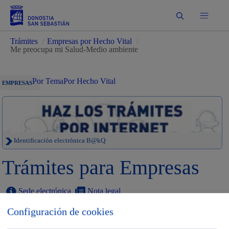
Buscar
Trámites
/
Empresas por Hecho Vital
/
Me preocupa mi Salud-Medio ambiente
Por Tema
Por Hecho Vital
EMPRESAS
Identificación electrónica B@kQ
Trámites para Empresas
Sede electrónica
Nota legal
Configuración de cookies
Buscar