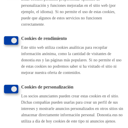
personalización y funciones mejoradas en el sitio web (por
Comunícate con el Ayuntamiento de Donostia / San
ejemplo, el idioma). Si no permite el uso de estas cookies,
Sebastián
puede que algunos de estos servicios no funcionen
(gratuito desde Donostia / San Sebastián)
010
correctamente.
(+34) 943 481 000
Cookies de rendimiento
Buzón de la ciudadanía
Informar de un error en la web
Este sitio web utiliza cookies analíticas para recopilar
información anónima, como la cantidad de visitantes de
donostia.eus y las páginas más populares. Si no permite el uso
Enlaces útiles
de estas cookies no podremos saber si ha visitado el sitio ni
mejorar nuestra oferta de contenidos.
Ofertas de empleo
Perfil del contratante
Sede electrónica
Cookies de personalización
Mapas - GeoDonostia
Los socios anunciantes pueden crear estas cookies en el sitio.
Sala de prensa
Dichas compañías pueden usarlas para crear un perfil de sus
Mapa web
intereses y mostrarle anuncios personalizados en otros sitios sin
almacenar directamente información personal. Donostia.eus no
utiliza a día de hoy cookies de este tipo ni anuncios ajenos.
Otras páginas web corporativas