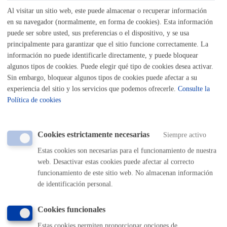
Listado completo de Trámites
Al visitar un sitio web, este puede almacenar o recuperar información
en su navegador (normalmente, en forma de cookies). Esta información
puede ser sobre usted, sus preferencias o el dispositivo, y se usa
principalmente para garantizar que el sitio funcione correctamente. La
Me preocupa mi Salud-Medio ambiente
información no puede identificarle directamente, y puede bloquear
algunos tipos de cookies. Puede elegir qué tipo de cookies desea activar.
Animales
Sin embargo, bloquear algunos tipos de cookies puede afectar a su
experiencia del sitio y los servicios que podemos ofrecerle.
Consulte la
Política de cookies
Insalubridad y control sanitario
Medio ambiente y sostenibilidad
Cookies estrictamente necesarias
Siempre activo
Estas cookies son necesarias para el funcionamiento de nuestra
Salud pública
web. Desactivar estas cookies puede afectar al correcto
funcionamiento de este sitio web. No almacenan información
de identificación personal.
Volver al índice
Volver atrás
Cookies funcionales
Estas cookies permiten proporcionar opciones de