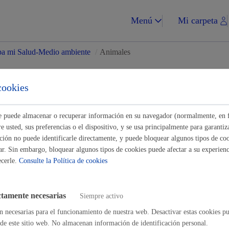
Menú
Mi carpeta
a mi Salud-Medio ambiente
/
Animales
tes para Asociaciones-
cookies
ades
ste puede almacenar o recuperar información en su navegador (normalmente, en 
Impuestos y multa
 usted, sus preferencias o el dispositivo, y se usa principalmente para garantiza
ión no puede identificarle directamente, y puede bloquear algunos tipos de coo
Buscar
ar. Sin embargo, bloquear algunos tipos de cookies puede afectar a su experienci
ecerle.
Consulte la Política de cookies
Vivienda y urba
ctamente necesarias
Siempre activo
neral: aportar documentación a un expediente
* Online con certificado 
n necesarias para el funcionamiento de nuestra web. Desactivar estas cookies pu
de este sitio web. No almacenan información de identificación personal.