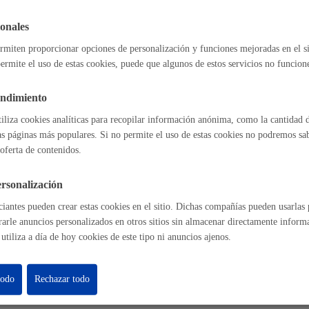
Espacio público
onales
l índice
Volver atrás
rmiten proporcionar opciones de personalización y funciones mejoradas en el s
ermite el uso de estas cookies, puede que algunos de estos servicios no funcio
endimiento
Euskera
tiliza cookies analíticas para recopilar información anónima, como la cantidad d
astián
Enlaces útiles
as páginas más populares. Si no permite el uso de estas cookies no podremos saber
Ofertas de empleo
oferta de contenidos.
Perfil del contrat
Sede electrónica
rsonalización
Desarrollo económic
Mapas - GeoDonos
iantes pueden crear estas cookies en el sitio. Dichas compañías pueden usarlas p
Sala de prensa
rarle anuncios personalizados en otros sitios sin almacenar directamente inform
Mapa web
utiliza a día de hoy cookies de este tipo ni anuncios ajenos.
Igualdad, derechos 
todo
Rechazar todo