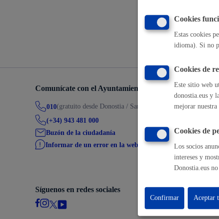
Movilidad
Cookies funci
Volver a
Estas cookies pe
idioma). Si no p
Cookies de r
Seguridad ciudadana y emergencias
Este sitio web u
Comunícate con el Ayuntamiento de Donostia / San Seb
donostia.eus y l
(gratuito desde Donostia / San Sebastián)
mejorar nuestra 
010
(+34) 943 481 000
Cookies de pe
Buzón de la ciudadanía
Salud Pública, animales y consumo
Informar de un error en la web
Los socios anunc
intereses y most
Donostia.eus no 
Síguenos en redes sociales
Infancia y juventud
Confirmar
Aceptar 