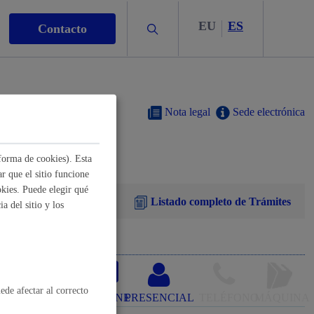
EU
ES
Buscar
Contacto
Nota legal
Sede electrónica
forma de cookies). Esta
s
r que el sitio funcione
kies. Puede elegir qué
Listado completo de Trámites
a del sitio y los
nismo
electrónico
ede afectar al correcto
ONLINE
PRESENCIAL
TELÉFONO
MÁQUINA