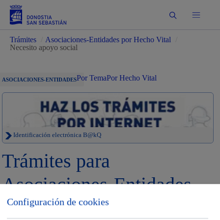
Buscar
Trámites
/
Asociaciones-Entidades por Hecho Vital
/
Necesito apoyo social
Por Tema
Por Hecho Vital
ASOCIACIONES-ENTIDADES
Identificación electrónica B@kQ
Trámites para
Asociaciones-Entidades
Configuración de cookies
Sede electrónica
Nota legal