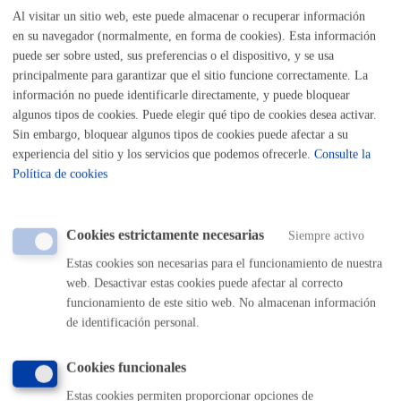
Al visitar un sitio web, este puede almacenar o recuperar información
Buscar
en su navegador (normalmente, en forma de cookies). Esta información
Listado completo de Trámites
puede ser sobre usted, sus preferencias o el dispositivo, y se usa
principalmente para garantizar que el sitio funcione correctamente. La
Necesito apoyo social
información no puede identificarle directamente, y puede bloquear
algunos tipos de cookies. Puede elegir qué tipo de cookies desea activar.
Sin embargo, bloquear algunos tipos de cookies puede afectar a su
Registro general: presentar alegaciones o recursos en un
experiencia del sitio y los servicios que podemos ofrecerle.
Consulte la
expediente
* Online con certificado electrónico
Política de cookies
ONLINE
PRESENCIAL
Cookies estrictamente necesarias
Siempre activo
TELÉFONO
Estas cookies son necesarias para el funcionamiento de nuestra
MÁQUINA
web. Desactivar estas cookies puede afectar al correcto
funcionamiento de este sitio web. No almacenan información
de identificación personal.
Volver al índice
Volver atrás
Cookies funcionales
Estas cookies permiten proporcionar opciones de