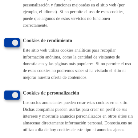
personalización y funciones mejoradas en el sitio web (por
Comunícate con el Ayuntamiento de Donostia / San
Sebastián
ejemplo, el idioma). Si no permite el uso de estas cookies,
puede que algunos de estos servicios no funcionen
(gratuito desde Donostia / San Sebastián)
010
correctamente.
(+34) 943 481 000
Buzón de la ciudadanía
Cookies de rendimiento
Informar de un error en la web
Este sitio web utiliza cookies analíticas para recopilar
información anónima, como la cantidad de visitantes de
donostia.eus y las páginas más populares. Si no permite el uso
Enlaces útiles
de estas cookies no podremos saber si ha visitado el sitio ni
Ofertas de empleo
mejorar nuestra oferta de contenidos.
Perfil del contratante
Sede electrónica
Cookies de personalización
Mapas - GeoDonostia
Los socios anunciantes pueden crear estas cookies en el sitio.
Sala de prensa
Dichas compañías pueden usarlas para crear un perfil de sus
Mapa web
intereses y mostrarle anuncios personalizados en otros sitios sin
almacenar directamente información personal. Donostia.eus no
utiliza a día de hoy cookies de este tipo ni anuncios ajenos.
Otras páginas web corporativas