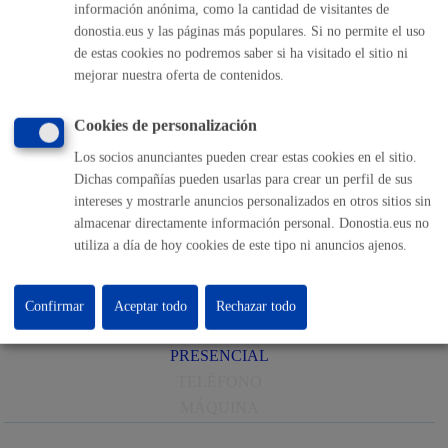
información anónima, como la cantidad de visitantes de
MÁQUINA
donostia.eus y las páginas más populares. Si no permite el uso
de estas cookies no podremos saber si ha visitado el sitio ni
Padrón Municipal de Habitantes: Volante / Certificado
mejorar nuestra oferta de contenidos.
ONLINE
Cookies de personalización
PRESENCIAL
Los socios anunciantes pueden crear estas cookies en el sitio.
TELÉFONO
Dichas compañías pueden usarlas para crear un perfil de sus
MÁQUINA
intereses y mostrarle anuncios personalizados en otros sitios sin
almacenar directamente información personal. Donostia.eus no
Solicitud informes de intervención: Guardia Municipal y
utiliza a día de hoy cookies de este tipo ni anuncios ajenos.
Servicio de Prevención, Extinción de Incendios y
Salvamento
* Online con certificado electrónico
Confirmar
Aceptar todo
Rechazar todo
ONLINE
PRESENCIAL
TELÉFONO
MÁQUINA