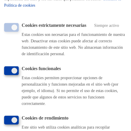
Política de cookies
ONLINE
PRESENCIAL
Cookies estrictamente necesarias
Siempre activo
TELÉFONO
Estas cookies son necesarias para el funcionamiento de nuestra
MÁQUINA
web. Desactivar estas cookies puede afectar al correcto
funcionamiento de este sitio web. No almacenan información
Escuela Música y Danza - Emisión de certificados
de identificación personal.
ONLINE
Cookies funcionales
PRESENCIAL
Estas cookies permiten proporcionar opciones de
TELÉFONO
personalización y funciones mejoradas en el sitio web (por
MÁQUINA
ejemplo, el idioma). Si no permite el uso de estas cookies,
puede que algunos de estos servicios no funcionen
Fe de vida para el cobro de pensiones del extranjero.
correctamente.
ONLINE
Cookies de rendimiento
PRESENCIAL
Este sitio web utiliza cookies analíticas para recopilar
TELÉFONO