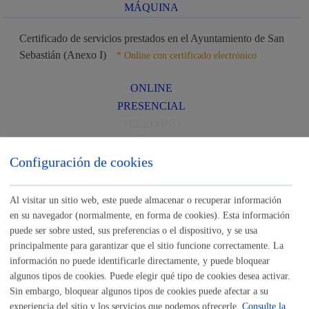
MÁQUINA
Certificado de servicios prestados en el Ayuntamiento de San
Sebastián (Anexo I)
* Online con certificado electrónico
ONLINE
PRESENCIAL
TELÉFONO
MÁQUINA
Configuración de cookies
Consultas y certificados urbanísticos
* Online con certificado
electrónico
Al visitar un sitio web, este puede almacenar o recuperar información
en su navegador (normalmente, en forma de cookies). Esta información
ONLINE
puede ser sobre usted, sus preferencias o el dispositivo, y se usa
PRESENCIAL
principalmente para garantizar que el sitio funcione correctamente. La
TELÉFONO
información no puede identificarle directamente, y puede bloquear
MÁQUINA
algunos tipos de cookies. Puede elegir qué tipo de cookies desea activar.
Sin embargo, bloquear algunos tipos de cookies puede afectar a su
experiencia del sitio y los servicios que podemos ofrecerle.
Consulte la
Descarga y duplicado de recibos