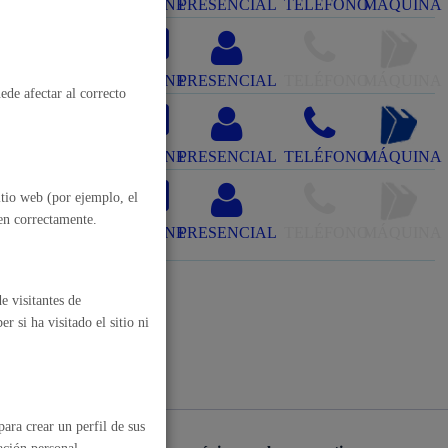
ONLINE
PRESENCIAL
TELÉFONO
MÁQUINA
, residuos y medioambiente
ONLINE
PRESENCIAL
TELÉFONO
MÁQUINA
ede afectar al correcto
ONLINE
PRESENCIAL
TELÉFONO
MÁQUINA
itio web (por ejemplo, el
Extinción de
nen correctamente.
ONLINE
PRESENCIAL
TELÉFONO
MÁQUINA
o y empleo
e visitantes de
 si ha visitado el sitio ni
humanos y convivencia
ara crear un perfil de sus