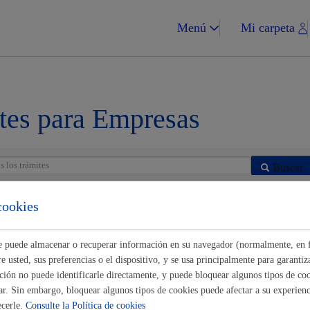
Menú
Mi carpeta
tes para Empresas
Impuestos y multa
Buscar
n certificado
cookies
 de acuerdos municipales
* Online con certificado electrónico
ste puede almacenar o recuperar información en su navegador (normalmente, en 
Vivienda y urba
 usted, sus preferencias o el dispositivo, y se usa principalmente para garantiza
ión no puede identificarle directamente, y puede bloquear algunos tipos de coo
de estar al corriente en el pago
ar. Sin embargo, bloquear algunos tipos de cookies puede afectar a su experienci
* Online con certificado electrónico
ecerle.
Consulte la Política de cookies