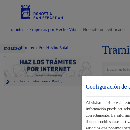
Trámites
/
Empresas por Hecho Vital
/
Necesito un certificado
Servicios
Trámi
Por Tema
Por Hecho Vital
EMPRESAS
Padrón y asuntos personales
Identificación electrónica B@kQ
Necesito u
Configuración de 
Certificado
Al visitar un sitio web, e
Servicios sociales
información puede ser sobre
correctamente. La informac
Certificado 
tipo de cookies desea activ
servicios que podemos ofr