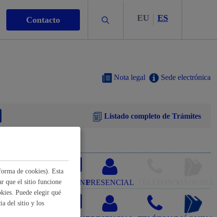
EU
ES
Buscar
Contacto
Nota legal
Sede electrónica
Listado completo de Trámites
s
forma de cookies). Esta
nismo
r que el sitio funcione
ONLINE
PRESENCIAL
TELÉFONO
MÁQUINA
kies. Puede elegir qué
a del sitio y los