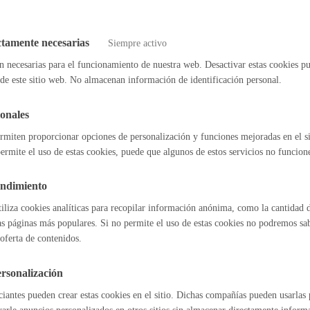
Espacio público
 certificados urbanísticos
* Online con certificado electrónico
ctamente necesarias
Siempre activo
n necesarias para el funcionamiento de nuestra web. Desactivar estas cookies pu
de este sitio web. No almacenan información de identificación personal.
duplicado de recibos
Euskera
onales
rmiten proporcionar opciones de personalización y funciones mejoradas en el s
nformes de intervención: Guardia Municipal y Servicio de Prevención, 
ermite el uso de estas cookies, puede que algunos de estos servicios no funcio
y Salvamento
* Online con certificado electrónico
endimiento
Desarrollo económic
tiliza cookies analíticas para recopilar información anónima, como la cantidad d
l índice
Volver atrás
as páginas más populares. Si no permite el uso de estas cookies no podremos saber
oferta de contenidos.
rsonalización
Igualdad, derechos 
iantes pueden crear estas cookies en el sitio. Dichas compañías pueden usarlas p