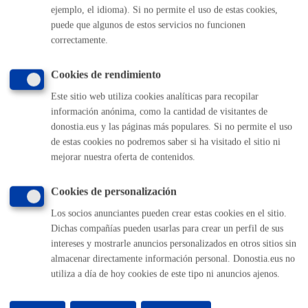
ejemplo, el idioma). Si no permite el uso de estas cookies,
(gratuito desde Donostia / San Sebastián)
010
puede que algunos de estos servicios no funcionen
(+34) 943 481 000
correctamente.
Buzón de la ciudadanía
Informar de un error en la web
Cookies de rendimiento
Este sitio web utiliza cookies analíticas para recopilar
información anónima, como la cantidad de visitantes de
Enlaces útiles
donostia.eus y las páginas más populares. Si no permite el uso
Ofertas de empleo
de estas cookies no podremos saber si ha visitado el sitio ni
Perfil del contratante
mejorar nuestra oferta de contenidos.
Sede electrónica
Mapas - GeoDonostia
Cookies de personalización
Sala de prensa
Los socios anunciantes pueden crear estas cookies en el sitio.
Mapa web
Dichas compañías pueden usarlas para crear un perfil de sus
intereses y mostrarle anuncios personalizados en otros sitios sin
Otras páginas web corporativas
almacenar directamente información personal. Donostia.eus no
utiliza a día de hoy cookies de este tipo ni anuncios ajenos.
Donostia Kirola
Donostia Kultura