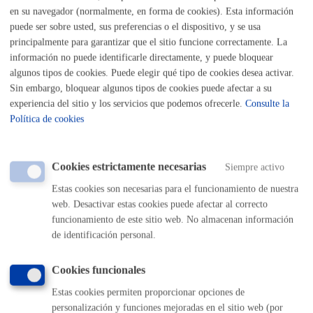
Listado completo de Trámites
en su navegador (normalmente, en forma de cookies). Esta información
puede ser sobre usted, sus preferencias o el dispositivo, y se usa
principalmente para garantizar que el sitio funcione correctamente. La
información no puede identificarle directamente, y puede bloquear
Pago mis Impuestos-Beneficios fiscales
algunos tipos de cookies. Puede elegir qué tipo de cookies desea activar.
Sin embargo, bloquear algunos tipos de cookies puede afectar a su
experiencia del sitio y los servicios que podemos ofrecerle.
Consulte la
Bonificaciones y exenciones
Política de cookies
Certificados y duplicados de recibos
Cookies estrictamente necesarias
Siempre activo
Pagos y solicitudes de contenido económico
Estas cookies son necesarias para el funcionamiento de nuestra
web. Desactivar estas cookies puede afectar al correcto
funcionamiento de este sitio web. No almacenan información
de identificación personal.
Volver al índice
Volver atrás
Cookies funcionales
Estas cookies permiten proporcionar opciones de
Comunícate con el Ayuntamiento de Donostia / San
Sebastián
personalización y funciones mejoradas en el sitio web (por