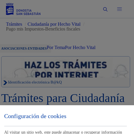
Buscar
Trámites
/
Ciudadanía por Hecho Vital
/
Pago mis Impuestos-Beneficios fiscales
Por Tema
Por Hecho Vital
ASOCIACIONES-ENTIDADES
Identificación electrónica B@kQ
Trámites para Ciudadanía
Sede electrónica
Nota legal
Configuración de cookies
Buscar
Al visitar un sitio web, este puede almacenar o recuperar información