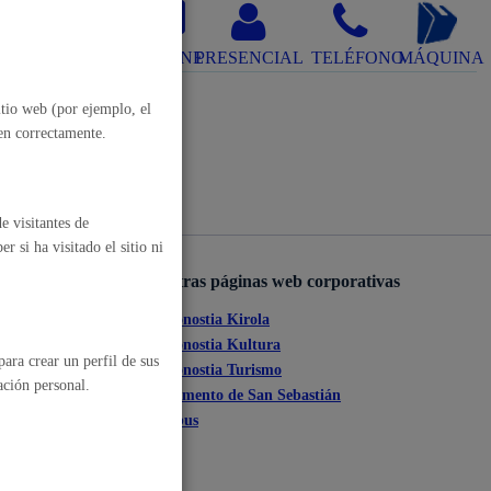
, residuos y medioambiente
ONLINE
PRESENCIAL
TELÉFONO
MÁQUINA
itio web (por ejemplo, el
nen correctamente.
e visitantes de
 si ha visitado el sitio ni
Otras páginas web corporativas
o y empleo
Donostia Kirola
ante
Donostia Kultura
ara crear un perfil de sus
Donostia Turismo
ación personal.
tia
Fomento de San Sebastián
Dbus
humanos y convivencia