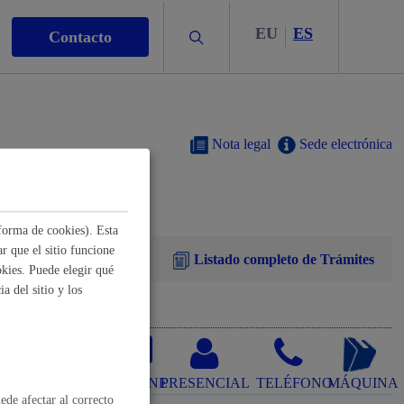
EU
ES
Buscar
Contacto
Nota legal
Sede electrónica
s
forma de cookies). Esta
r que el sitio funcione
Listado completo de Trámites
kies. Puede elegir qué
a del sitio y los
nismo
ONLINE
PRESENCIAL
TELÉFONO
MÁQUINA
ede afectar al correcto