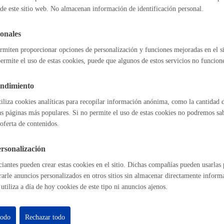
de este sitio web. No almacenan información de identificación personal.
duplicado de recibos
Espacio público
onales
rmiten proporcionar opciones de personalización y funciones mejoradas en el s
ermite el uso de estas cookies, puede que algunos de estos servicios no funcio
l índice
Volver atrás
Euskera
endimiento
tiliza cookies analíticas para recopilar información anónima, como la cantidad d
as páginas más populares. Si no permite el uso de estas cookies no podremos saber
oferta de contenidos.
astián
Enlaces útiles
Desarrollo económic
Ofertas de empleo
rsonalización
Perfil del contrat
iantes pueden crear estas cookies en el sitio. Dichas compañías pueden usarlas p
Sede electrónica
rarle anuncios personalizados en otros sitios sin almacenar directamente inform
Mapas - GeoDonos
utiliza a día de hoy cookies de este tipo ni anuncios ajenos.
Sala de prensa
Igualdad, derechos 
Mapa web
todo
Rechazar todo