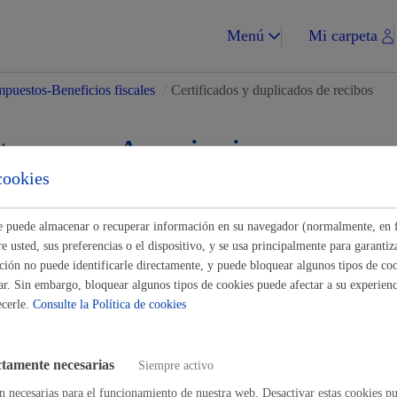
Menú
Mi carpeta
puestos-Beneficios fiscales
/
Certificados y duplicados de recibos
tes para Asociaciones-
cookies
ades
Impuestos y multa
ste puede almacenar o recuperar información en su navegador (normalmente, en 
 usted, sus preferencias o el dispositivo, y se usa principalmente para garantiza
Buscar
ión no puede identificarle directamente, y puede bloquear algunos tipos de coo
ar. Sin embargo, bloquear algunos tipos de cookies puede afectar a su experienci
os y duplicados de recibos
ecerle.
Consulte la Política de cookies
Vivienda y urba
de estar al corriente en el pago
* Online con certificado electrónico
ctamente necesarias
Siempre activo
n necesarias para el funcionamiento de nuestra web. Desactivar estas cookies pu