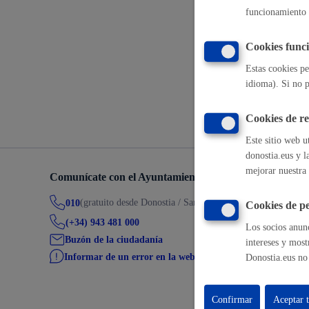
funcionamiento 
Descarga y 
Movilidad
Cookies funci
Estas cookies pe
idioma). Si no p
Volver a
Seguridad ciudadana y emergencias
Cookies de r
Este sitio web u
donostia.eus y l
mejorar nuestra 
Comunícate con el Ayuntamiento de Donostia / San Seb
Salud Pública, animales y consumo
(gratuito desde Donostia / San Sebastián)
010
Cookies de pe
(+34) 943 481 000
Los socios anunc
Buzón de la ciudadanía
intereses y most
Informar de un error en la web
Donostia.eus no 
Infancia y juventud
Confirmar
Aceptar 