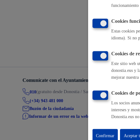
funcionamiento 
Descarga y 
Movilidad
Cookies funci
Estas cookies pe
idioma). Si no p
Volver a
Seguridad ciudadana y emergencias
Cookies de r
Este sitio web u
donostia.eus y l
mejorar nuestra 
Comunícate con el Ayuntamiento de Donostia / San Seb
Salud Pública, animales y consumo
(gratuito desde Donostia / San Sebastián)
010
Cookies de pe
(+34) 943 481 000
Los socios anunc
Buzón de la ciudadanía
intereses y most
Informar de un error en la web
Donostia.eus no 
Infancia y juventud
Confirmar
Aceptar 