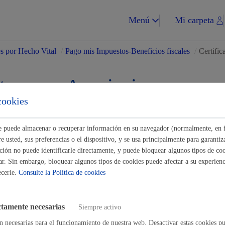
Menú
Mi carpeta
es por Hecho Vital
/
Pago mis Impuestos-Beneficios fiscales
/
Certific
tes para Asociaciones-
cookies
ades
Impuestos y multa
ste puede almacenar o recuperar información en su navegador (normalmente, en 
 usted, sus preferencias o el dispositivo, y se usa principalmente para garantiza
Buscar
ión no puede identificarle directamente, y puede bloquear algunos tipos de coo
ar. Sin embargo, bloquear algunos tipos de cookies puede afectar a su experienci
os y duplicados de recibos
ecerle.
Consulte la Política de cookies
Vivienda y urba
de estar al corriente en el pago
* Online con certificado electrónico
ctamente necesarias
Siempre activo
n necesarias para el funcionamiento de nuestra web. Desactivar estas cookies pu