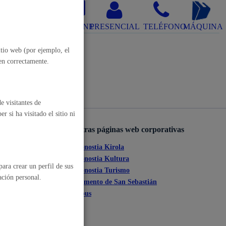
, residuos y medioambiente
ONLINE
PRESENCIAL
TELÉFONO
MÁQUINA
itio web (por ejemplo, el
nen correctamente.
e visitantes de
 si ha visitado el sitio ni
Otras páginas web corporativas
o y empleo
Donostia Kirola
ante
Donostia Kultura
ara crear un perfil de sus
Donostia Turismo
ación personal.
tia
Fomento de San Sebastián
Dbus
humanos y convivencia