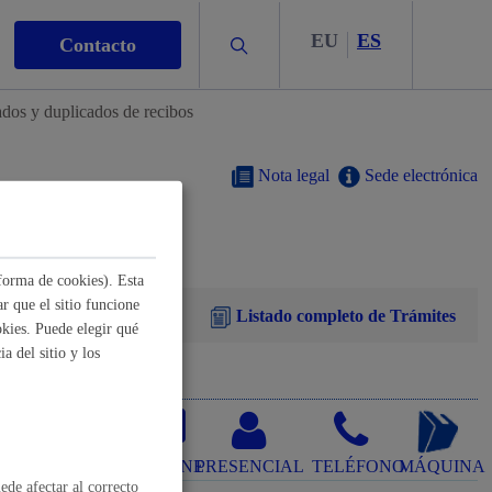
EU
ES
Buscar
Contacto
ados y duplicados de recibos
Nota legal
Sede electrónica
s
forma de cookies). Esta
r que el sitio funcione
Listado completo de Trámites
kies. Puede elegir qué
a del sitio y los
nismo
ONLINE
PRESENCIAL
TELÉFONO
MÁQUINA
ede afectar al correcto