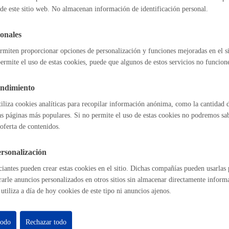
de este sitio web. No almacenan información de identificación personal.
duplicado de recibos
Espacio público
onales
rmiten proporcionar opciones de personalización y funciones mejoradas en el s
ermite el uso de estas cookies, puede que algunos de estos servicios no funcio
l índice
Volver atrás
Euskera
endimiento
tiliza cookies analíticas para recopilar información anónima, como la cantidad d
as páginas más populares. Si no permite el uso de estas cookies no podremos saber
oferta de contenidos.
astián
Enlaces útiles
Desarrollo económic
Ofertas de empleo
rsonalización
Perfil del contrat
iantes pueden crear estas cookies en el sitio. Dichas compañías pueden usarlas p
Sede electrónica
rarle anuncios personalizados en otros sitios sin almacenar directamente inform
Mapas - GeoDonos
utiliza a día de hoy cookies de este tipo ni anuncios ajenos.
Sala de prensa
Igualdad, derechos 
Mapa web
todo
Rechazar todo