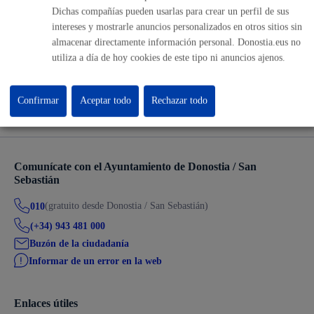
ONLINE
Dichas compañías pueden usarlas para crear un perfil de sus
PRESENCIAL
intereses y mostrarle anuncios personalizados en otros sitios sin
TELÉFONO
almacenar directamente información personal. Donostia.eus no
MÁQUINA
utiliza a día de hoy cookies de este tipo ni anuncios ajenos.
Confirmar
Aceptar todo
Rechazar todo
Volver al índice
Volver atrás
Comunícate con el Ayuntamiento de Donostia / San
Sebastián
(gratuito desde Donostia / San Sebastián)
010
(+34) 943 481 000
Buzón de la ciudadanía
Informar de un error en la web
Enlaces útiles