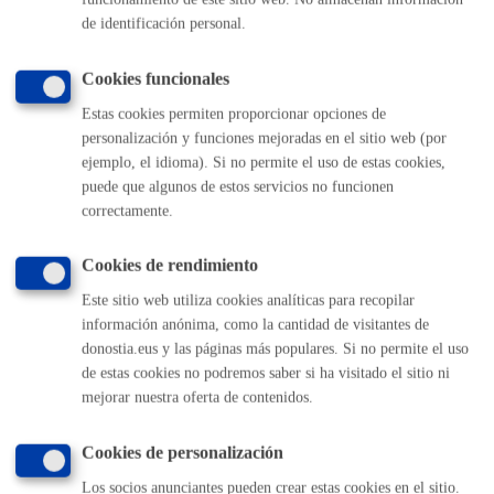
Domiciliación bancaria y domicilio fiscal
* Online con
de identificación personal.
certificado electrónico
Cookies funcionales
ONLINE
Estas cookies permiten proporcionar opciones de
PRESENCIAL
personalización y funciones mejoradas en el sitio web (por
TELÉFONO
ejemplo, el idioma). Si no permite el uso de estas cookies,
MÁQUINA
puede que algunos de estos servicios no funcionen
correctamente.
Envío de factura electrónica
Cookies de rendimiento
ONLINE
Este sitio web utiliza cookies analíticas para recopilar
PRESENCIAL
información anónima, como la cantidad de visitantes de
TELÉFONO
donostia.eus y las páginas más populares. Si no permite el uso
MÁQUINA
de estas cookies no podremos saber si ha visitado el sitio ni
mejorar nuestra oferta de contenidos.
Fianzas y garantías: depósito y/o devolución
* Online con
certificado electrónico
Cookies de personalización
Los socios anunciantes pueden crear estas cookies en el sitio.