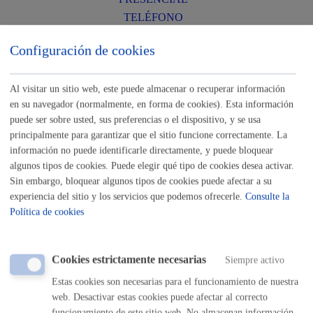
TELÉFONO
MÁQUINA
Configuración de cookies
Descarga y duplicado de recibos
Al visitar un sitio web, este puede almacenar o recuperar información
ONLINE
en su navegador (normalmente, en forma de cookies). Esta información
PRESENCIAL
puede ser sobre usted, sus preferencias o el dispositivo, y se usa
principalmente para garantizar que el sitio funcione correctamente. La
TELÉFONO
información no puede identificarle directamente, y puede bloquear
MÁQUINA
algunos tipos de cookies. Puede elegir qué tipo de cookies desea activar.
Sin embargo, bloquear algunos tipos de cookies puede afectar a su
Devolución ingresos indebidos
* Online con certificado
experiencia del sitio y los servicios que podemos ofrecerle.
Consulte la
electrónico
Política de cookies
ONLINE
PRESENCIAL
Cookies estrictamente necesarias
Siempre activo
TELÉFONO
Estas cookies son necesarias para el funcionamiento de nuestra
MÁQUINA
web. Desactivar estas cookies puede afectar al correcto
funcionamiento de este sitio web. No almacenan información