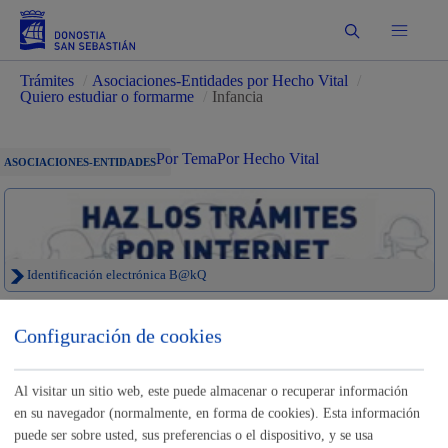
Buscar
Trámites
/
Asociaciones-Entidades por Hecho Vital
/
Quiero estudiar o formarme
/
Infancia
Por Tema
Por Hecho Vital
ASOCIACIONES-ENTIDADES
Identificación electrónica B@kQ
Trámites para
Configuración de cookies
Asociaciones-Entidades
Al visitar un sitio web, este puede almacenar o recuperar información
en su navegador (normalmente, en forma de cookies). Esta información
Sede electrónica
Nota legal
puede ser sobre usted, sus preferencias o el dispositivo, y se usa