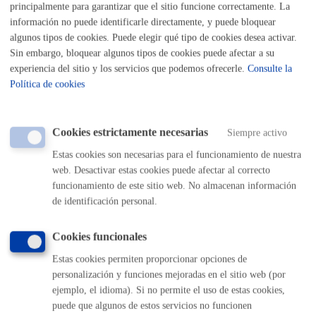
principalmente para garantizar que el sitio funcione correctamente. La
Buscar
información no puede identificarle directamente, y puede bloquear
algunos tipos de cookies. Puede elegir qué tipo de cookies desea activar.
Listado completo de Trámites
Sin embargo, bloquear algunos tipos de cookies puede afectar a su
experiencia del sitio y los servicios que podemos ofrecerle.
Consulte la
Política de cookies
Infancia
Cookies estrictamente necesarias
Siempre activo
Estas cookies son necesarias para el funcionamiento de nuestra
Volver al índice
Volver atrás
web. Desactivar estas cookies puede afectar al correcto
funcionamiento de este sitio web. No almacenan información
de identificación personal.
Comunícate con el Ayuntamiento de Donostia / San
Cookies funcionales
Sebastián
Estas cookies permiten proporcionar opciones de
(gratuito desde Donostia / San Sebastián)
010
personalización y funciones mejoradas en el sitio web (por
(+34) 943 481 000
ejemplo, el idioma). Si no permite el uso de estas cookies,
Buzón de la ciudadanía
puede que algunos de estos servicios no funcionen