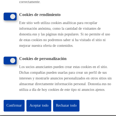
Informar de un error en la web
correctamente.
Cookies de rendimiento
Enlaces útiles
Este sitio web utiliza cookies analíticas para recopilar
Ofertas de empleo
información anónima, como la cantidad de visitantes de
Perfil del contratante
donostia.eus y las páginas más populares. Si no permite el uso
Sede electrónica
de estas cookies no podremos saber si ha visitado el sitio ni
Mapas - GeoDonostia
mejorar nuestra oferta de contenidos.
Sala de prensa
Mapa web
Cookies de personalización
Los socios anunciantes pueden crear estas cookies en el sitio.
Otras páginas web corporativas
Dichas compañías pueden usarlas para crear un perfil de sus
intereses y mostrarle anuncios personalizados en otros sitios sin
Donostia Kirola
almacenar directamente información personal. Donostia.eus no
Donostia Kultura
utiliza a día de hoy cookies de este tipo ni anuncios ajenos.
Donostia Turismo
Fomento de San Sebastián
Dbus
Confirmar
Aceptar todo
Rechazar todo