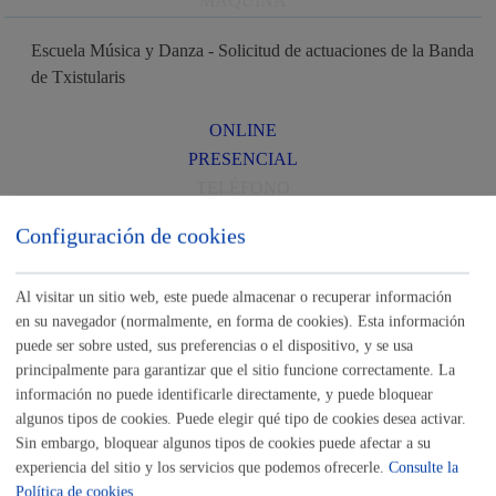
MÁQUINA
Escuela Música y Danza - Solicitud de actuaciones de la Banda
de Txistularis
ONLINE
PRESENCIAL
TELÉFONO
MÁQUINA
Configuración de cookies
Escuela Música y Danza - Solicitud de conciertos de carácter
social
Al visitar un sitio web, este puede almacenar o recuperar información
en su navegador (normalmente, en forma de cookies). Esta información
ONLINE
puede ser sobre usted, sus preferencias o el dispositivo, y se usa
principalmente para garantizar que el sitio funcione correctamente. La
PRESENCIAL
información no puede identificarle directamente, y puede bloquear
TELÉFONO
algunos tipos de cookies. Puede elegir qué tipo de cookies desea activar.
MÁQUINA
Sin embargo, bloquear algunos tipos de cookies puede afectar a su
experiencia del sitio y los servicios que podemos ofrecerle.
Consulte la
Escuela Música y Danza - Utilización gratuita de espacios
Política de cookies