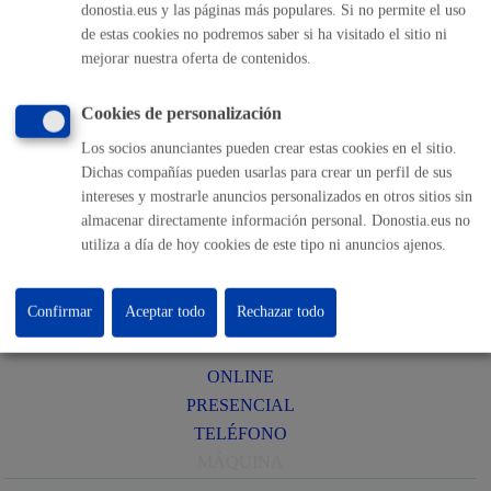
PRESENCIAL
donostia.eus y las páginas más populares. Si no permite el uso
TELÉFONO
de estas cookies no podremos saber si ha visitado el sitio ni
mejorar nuestra oferta de contenidos.
MÁQUINA
Reserva de sala Gandhi del Palacio de Aiete
* Online con
Cookies de personalización
certificado electrónico
Los socios anunciantes pueden crear estas cookies en el sitio.
Dichas compañías pueden usarlas para crear un perfil de sus
ONLINE
intereses y mostrarle anuncios personalizados en otros sitios sin
PRESENCIAL
almacenar directamente información personal. Donostia.eus no
utiliza a día de hoy cookies de este tipo ni anuncios ajenos.
TELÉFONO
MÁQUINA
Confirmar
Aceptar todo
Rechazar todo
Reserva del Salón de Plenos y terraza de Alderdi Eder
ONLINE
PRESENCIAL
TELÉFONO
MÁQUINA