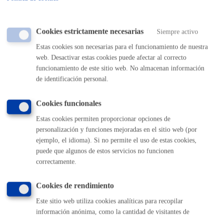
mediante convenio
ONLINE
Cookies estrictamente necesarias
Siempre activo
PRESENCIAL
Estas cookies son necesarias para el funcionamiento de nuestra
TELÉFONO
web. Desactivar estas cookies puede afectar al correcto
MÁQUINA
funcionamiento de este sitio web. No almacenan información
de identificación personal.
Publicación de actividades en la Agenda solidaria: Donostia
Entremundos
Cookies funcionales
Estas cookies permiten proporcionar opciones de
ONLINE
personalización y funciones mejoradas en el sitio web (por
PRESENCIAL
ejemplo, el idioma). Si no permite el uso de estas cookies,
TELÉFONO
puede que algunos de estos servicios no funcionen
MÁQUINA
correctamente.
Reserva de la Sala de Prensa abierta
Cookies de rendimiento
Este sitio web utiliza cookies analíticas para recopilar
ONLINE
información anónima, como la cantidad de visitantes de