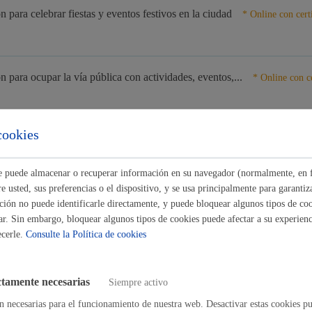
n para celebrar fiestas y eventos festivos en la ciudad
* Online con cert
Espacio público
n para ocupar la vía pública con actividades, eventos,...
* Online con c
Euskera
cookies
n para ocupar la vía pública con vehículo o accesos puntuales
* Onlin
ste puede almacenar o recuperar información en su navegador (normalmente, en 
 usted, sus preferencias o el dispositivo, y se usa principalmente para garantiza
Desarrollo económic
ica y Danza - Solicitud de actuaciones de la Banda de Txistularis
ión no puede identificarle directamente, y puede bloquear algunos tipos de coo
ar. Sin embargo, bloquear algunos tipos de cookies puede afectar a su experienci
ecerle.
Consulte la Política de cookies
ica y Danza - Solicitud de conciertos de carácter social
Igualdad, derechos 
ctamente necesarias
Siempre activo
n necesarias para el funcionamiento de nuestra web. Desactivar estas cookies pu
ica y Danza - Utilización gratuita de espacios mediante convenio