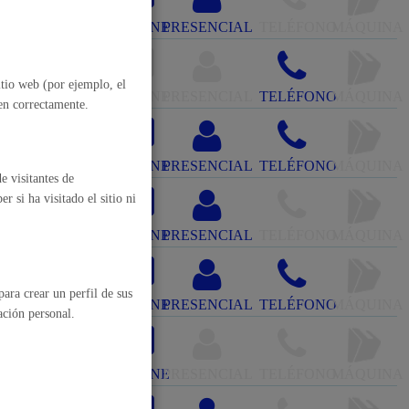
ONLINE
PRESENCIAL
TELÉFONO
MÁQUINA
itio web (por ejemplo, el
ONLINE
PRESENCIAL
TELÉFONO
MÁQUINA
nen correctamente.
ONLINE
PRESENCIAL
TELÉFONO
MÁQUINA
e visitantes de
 si ha visitado el sitio ni
ONLINE
PRESENCIAL
TELÉFONO
MÁQUINA
ara crear un perfil de sus
ONLINE
PRESENCIAL
TELÉFONO
MÁQUINA
ación personal.
al
Catálogo de trámites
ONLINE
PRESENCIAL
TELÉFONO
MÁQUINA
les