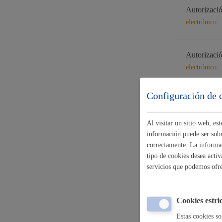
Autorizació
Movilidad
electrónico
Autorizació
electrónico
Seguridad ciudadana y emergencias
Configuración de 
Autorizació
electrónico
Al visitar un sitio web, e
información puede ser sobre
Salud Pública, animales y consumo
Escuela Mús
correctamente. La informac
tipo de cookies desea activ
servicios que podemos ofr
Escuela Mús
Infancia y juventud
Cookies estri
Estas cookies so
Escuela Mús