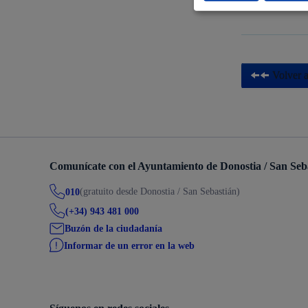
Subvencione
Descubre la ciudad
Aviso
La ciudad futura
Agend
Volver a
Comunícate con el Ayuntamiento de Donostia / San Seb
(gratuito desde Donostia / San Sebastián)
010
(+34) 943 481 000
Buzón de la ciudadanía
Informar de un error en la web