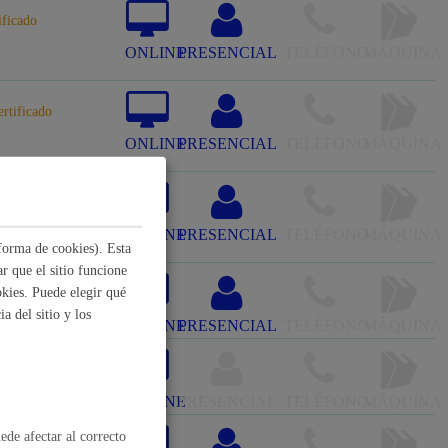
ificado
, residuos y medioambiente
ONLINE
PRESENCIAL
TELÉFONO
MÁQUINA
ertificado
ONLINE
PRESENCIAL
TELÉFONO
MÁQUINA
e con certificado
ONLINE
PRESENCIAL
TELÉFONO
MÁQUINA
forma de cookies). Esta
r que el sitio funcione
o y empleo
kies. Puede elegir qué
a del sitio y los
ONLINE
PRESENCIAL
TELÉFONO
MÁQUINA
humanos y convivencia
ONLINE
PRESENCIAL
TELÉFONO
MÁQUINA
ede afectar al correcto