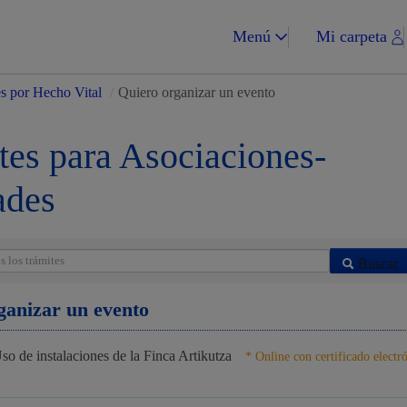
Menú
Mi carpeta
es por Hecho Vital
/
Quiero organizar un evento
tes para Asociaciones-
ades
Impuestos y multa
Buscar
ganizar un evento
Vivienda y urba
so de instalaciones de la Finca Artikutza
* Online con certificado electr