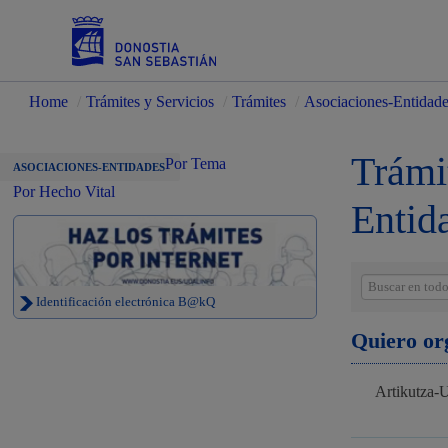
Home
/
Trámites y Servicios
/
Trámites
/
Asociaciones-Entidad
Servicios
Trámi
Por Tema
ASOCIACIONES-ENTIDADES
Por Hecho Vital
Entid
Padrón y asuntos personales
Identificación electrónica B@kQ
Quiero or
Servicios sociales
Artikutza-U