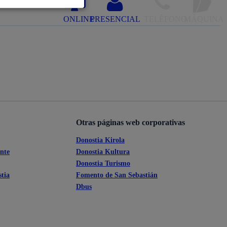
Ayuda a la tramitación
ONLINE
PRESENCIAL
TELÉFONO
MÁQUINA
Otras páginas web corporativas
Donostia Kirola
ante
Donostia Kultura
Donostia Turismo
tia
Fomento de San Sebastián
Dbus