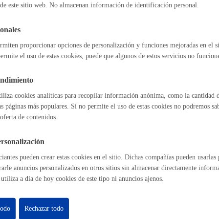
de este sitio web. No almacenan información de identificación personal.
onales
Cultura
 de actividades en la Agenda solidaria: Donostia Entremundos
rmiten proporcionar opciones de personalización y funciones mejoradas en el s
ermite el uso de estas cookies, puede que algunos de estos servicios no funcio
la Sala de Prensa abierta
endimiento
Turismo
tiliza cookies analíticas para recopilar información anónima, como la cantidad d
as páginas más populares. Si no permite el uso de estas cookies no podremos saber
sala Gandhi del Palacio de Aiete
* Online con certificado electrónico
oferta de contenidos.
rsonalización
 Salón de Plenos y terraza de Alderdi Eder
iantes pueden crear estas cookies en el sitio. Dichas compañías pueden usarlas p
rarle anuncios personalizados en otros sitios sin almacenar directamente inform
utiliza a día de hoy cookies de este tipo ni anuncios ajenos.
lidad
Administración municip
ara uso de salas - Topalekua
* Online con certificado electrónico
as
Tablón de anuncios oficia
todo
Rechazar todo