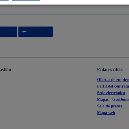
s para organizar festivales
* Online con certificado electrónico
s
Calendario fiscal
a cultural
Portal de transparencia
l índice
Volver atrás
astián
Enlaces útiles
Ofertas de empleo
Perfil del contrat
Sede electrónica
Mapas - GeoDonos
Sala de prensa
Mapa web