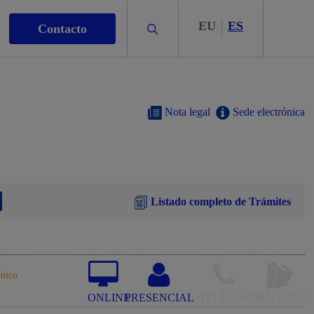
EU
ES
Buscar
Contacto
Nota legal
Sede electrónica
s
Listado completo de Trámites
nismo
ónico
ONLINE
PRESENCIAL
TELÉFONO
MÁQUINA