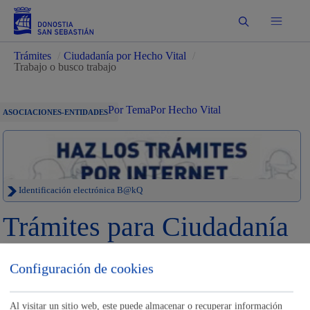
Buscar
Trámites
/
Ciudadanía por Hecho Vital
/
Trabajo o busco trabajo
Por Tema
Por Hecho Vital
ASOCIACIONES-ENTIDADES
Identificación electrónica B@kQ
Trámites para Ciudadanía
Sede electrónica
Nota legal
Configuración de cookies
Buscar
Al visitar un sitio web, este puede almacenar o recuperar información