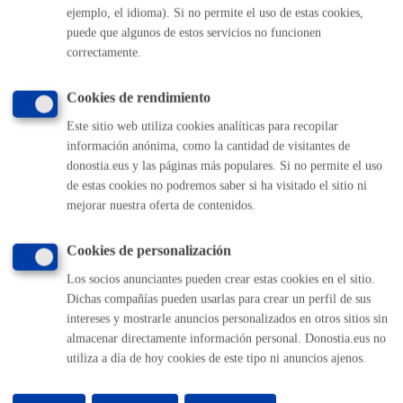
ejemplo, el idioma). Si no permite el uso de estas cookies,
(gratuito desde Donostia / San Sebastián)
010
puede que algunos de estos servicios no funcionen
(+34) 943 481 000
correctamente.
Buzón de la ciudadanía
Informar de un error en la web
Cookies de rendimiento
Este sitio web utiliza cookies analíticas para recopilar
información anónima, como la cantidad de visitantes de
Enlaces útiles
donostia.eus y las páginas más populares. Si no permite el uso
Ofertas de empleo
de estas cookies no podremos saber si ha visitado el sitio ni
Perfil del contratante
mejorar nuestra oferta de contenidos.
Sede electrónica
Mapas - GeoDonostia
Cookies de personalización
Sala de prensa
Los socios anunciantes pueden crear estas cookies en el sitio.
Mapa web
Dichas compañías pueden usarlas para crear un perfil de sus
intereses y mostrarle anuncios personalizados en otros sitios sin
Otras páginas web corporativas
almacenar directamente información personal. Donostia.eus no
utiliza a día de hoy cookies de este tipo ni anuncios ajenos.
Donostia Kirola
Donostia Kultura