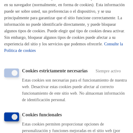
Listado completo de Trámites
en su navegador (normalmente, en forma de cookies). Esta información
puede ser sobre usted, sus preferencias o el dispositivo, y se usa
principalmente para garantizar que el sitio funcione correctamente. La
información no puede identificarle directamente, y puede bloquear
Trabajo o busco trabajo
algunos tipos de cookies. Puede elegir qué tipo de cookies desea activar.
Sin embargo, bloquear algunos tipos de cookies puede afectar a su
experiencia del sitio y los servicios que podemos ofrecerle.
Consulte la
Busco empleo o quiero cambiar de empleo
Política de cookies
Empresas: licencias y autorizaciones
Cookies estrictamente necesarias
Siempre activo
Gestiones para empresas
Estas cookies son necesarias para el funcionamiento de nuestra
web. Desactivar estas cookies puede afectar al correcto
funcionamiento de este sitio web. No almacenan información
de identificación personal.
Volver al índice
Volver atrás
Cookies funcionales
Estas cookies permiten proporcionar opciones de
Comunícate con el Ayuntamiento de Donostia / San
Sebastián
personalización y funciones mejoradas en el sitio web (por