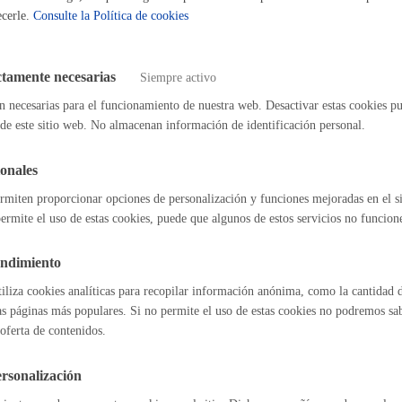
ecerle.
Consulte la Política de cookies
orrección y traducción de textos breves
Espacio público
ctamente necesarias
Siempre activo
ctura electrónica
n necesarias para el funcionamiento de nuestra web. Desactivar estas cookies pu
de este sitio web. No almacenan información de identificación personal.
Euskera
arantías: depósito y/o devolución
* Online con certificado electrónico
onales
rmiten proporcionar opciones de personalización y funciones mejoradas en el s
ermite el uso de estas cookies, puede que algunos de estos servicios no funcio
neral: presentar alegaciones o recursos en un expediente
* Online con c
Desarrollo económic
endimiento
tiliza cookies analíticas para recopilar información anónima, como la cantidad d
as páginas más populares. Si no permite el uso de estas cookies no podremos saber
l índice
Volver atrás
oferta de contenidos.
Igualdad, derechos 
rsonalización