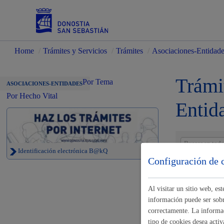
Home
/
Trámites y Servicios
/
Trámites
/
Asociaciones-Entidad
Servicios
Trámi
Por Tema
ASOCIACIONES-ENTIDADES
Por Hecho Vital
Entid
Padrón y asuntos personales
Identificación electrónica B@kQ
Configuración de 
Gestiones
Servicios sociales
Al visitar un sitio web, e
Confirmació
información puede ser sobre
correctamente. La informac
tipo de cookies desea activ