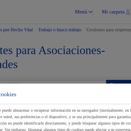
Menú
Mi carpeta
es por Hecho Vital
/
Trabajo o busco trabajo
/
Gestiones para empresa
tes para Asociaciones-
ades
Impuestos y multa
Buscar
cookies
 para empresas
Vivienda y urba
ste puede almacenar o recuperar información en su navegador (normalmente, en 
n de datos de facturación
 usted, sus preferencias o el dispositivo, y se usa principalmente para garantiza
ión no puede identificarle directamente, y puede bloquear algunos tipos de coo
ar. Sin embargo, bloquear algunos tipos de cookies puede afectar a su experienci