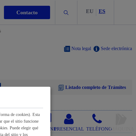
EU
ES
Buscar
Contacto
s
Nota legal
Sede electrónica
s
Listado completo de Trámites
nismo
forma de cookies). Esta
r que el sitio funcione
kies. Puede elegir qué
ONLINE
PRESENCIAL
TELÉFONO
MÁQUINA
a del sitio y los