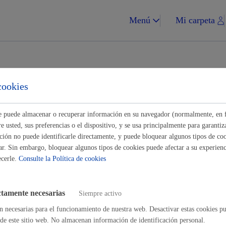
Menú
Mi carpeta
tes para Empresas
cookies
ste puede almacenar o recuperar información en su navegador (normalmente, en 
Impuestos y multa
Buscar
 usted, sus preferencias o el dispositivo, y se usa principalmente para garantiza
ión no puede identificarle directamente, y puede bloquear algunos tipos de coo
lizar una obra
ar. Sin embargo, bloquear algunos tipos de cookies puede afectar a su experienci
ecerle.
Consulte la Política de cookies
a municipal: proyectos y planes
* Online con certificado electrónico
Vivienda y urba
ctamente necesarias
Siempre activo
n necesarias para el funcionamiento de nuestra web. Desactivar estas cookies pu
de este sitio web. No almacenan información de identificación personal.