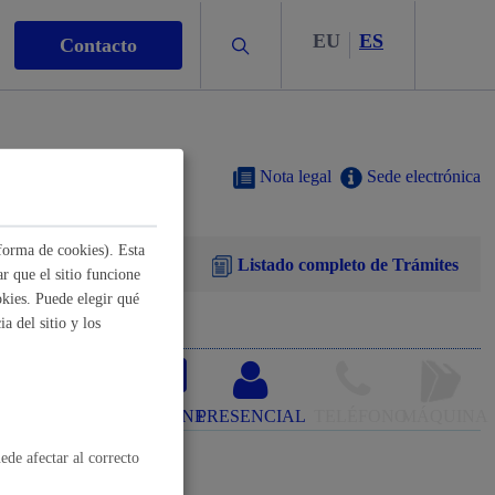
EU
ES
Buscar
Contacto
Nota legal
Sede electrónica
forma de cookies). Esta
Listado completo de Trámites
s
r que el sitio funcione
kies. Puede elegir qué
a del sitio y los
nismo
ONLINE
PRESENCIAL
TELÉFONO
MÁQUINA
ede afectar al correcto