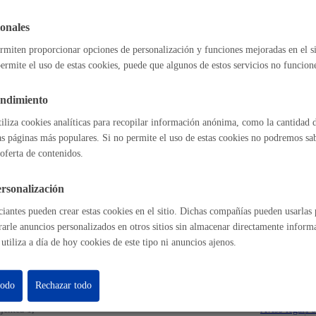
l índice
Volver atrás
Espacio público
onales
rmiten proporcionar opciones de personalización y funciones mejoradas en el s
ermite el uso de estas cookies, puede que algunos de estos servicios no funcio
astián
Enlaces útiles
endimiento
Euskera
Ofertas de empleo
tiliza cookies analíticas para recopilar información anónima, como la cantidad d
Perfil del contrat
as páginas más populares. Si no permite el uso de estas cookies no podremos saber
Sede electrónica
oferta de contenidos.
Mapas - GeoDonos
Sala de prensa
rsonalización
Desarrollo económic
Mapa web
iantes pueden crear estas cookies en el sitio. Dichas compañías pueden usarlas p
rarle anuncios personalizados en otros sitios sin almacenar directamente inform
utiliza a día de hoy cookies de este tipo ni anuncios ajenos.
Igualdad, derechos 
todo
Rechazar todo
Aviso legal
Po
jentea 1,