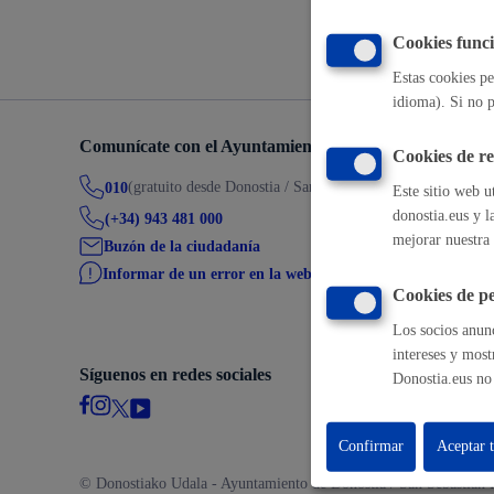
Volver a
Movilidad
Cookies funci
Estas cookies pe
idioma). Si no p
Comunícate con el Ayuntamiento de Donostia / San Seb
Cookies de r
Seguridad ciudadana y emergencias
(gratuito desde Donostia / San Sebastián)
010
Este sitio web u
donostia.eus y l
(+34) 943 481 000
mejorar nuestra 
Buzón de la ciudadanía
Informar de un error en la web
Cookies de pe
Salud Pública, animales y consumo
Los socios anunc
intereses y most
Síguenos en redes sociales
Donostia.eus no 
Infancia y juventud
Confirmar
Aceptar 
© Donostiako Udala - Ayuntamiento de Donostia / San Sebastián I