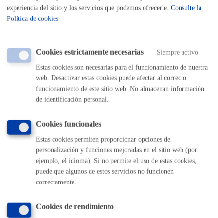
PRESENCIAL
experiencia del sitio y los servicios que podemos ofrecerle.
Consulte la
TELÉFONO
Política de cookies
MÁQUINA
Registro General: aportar documentación a un expediente
*
Cookies estrictamente necesarias
Siempre activo
Online con certificado electrónico
Estas cookies son necesarias para el funcionamiento de nuestra
web. Desactivar estas cookies puede afectar al correcto
ONLINE
funcionamiento de este sitio web. No almacenan información
PRESENCIAL
de identificación personal.
TELÉFONO
MÁQUINA
Cookies funcionales
Estas cookies permiten proporcionar opciones de
Urbanismo: Acceso, consulta y copia de documentos
* Online
personalización y funciones mejoradas en el sitio web (por
con certificado electrónico
ejemplo, el idioma). Si no permite el uso de estas cookies,
puede que algunos de estos servicios no funcionen
ONLINE
correctamente.
PRESENCIAL
TELÉFONO
Cookies de rendimiento