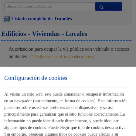
Buscar
Listado completo de Trámites
Edificios - Viviendas - Locales
Autorización para ocupar la vía pública con vehículo o accesos
puntuales
* Online con certificado electrónico
ONLINE
Configuración de cookies
PRESENCIAL
TELÉFONO
Al visitar un sitio web, este puede almacenar o recuperar información
MÁQUINA
en su navegador (normalmente, en forma de cookies). Esta información
puede ser sobre usted, sus preferencias o el dispositivo, y se usa
Consultas y certificados urbanísticos
* Online con certificado
principalmente para garantizar que el sitio funcione correctamente. La
electrónico
información no puede identificarle directamente, y puede bloquear
algunos tipos de cookies. Puede elegir qué tipo de cookies desea activar.
ONLINE
Sin embargo, bloquear algunos tipos de cookies puede afectar a su