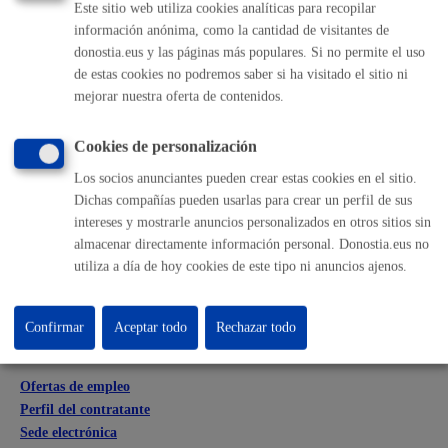
MÁQUINA
Este sitio web utiliza cookies analíticas para recopilar
información anónima, como la cantidad de visitantes de
donostia.eus y las páginas más populares. Si no permite el uso
Volver al índice
Volver atrás
de estas cookies no podremos saber si ha visitado el sitio ni
mejorar nuestra oferta de contenidos.
Cookies de personalización
Comunícate con el Ayuntamiento de Donostia / San
Sebastián
Los socios anunciantes pueden crear estas cookies en el sitio.
Dichas compañías pueden usarlas para crear un perfil de sus
(gratuito desde Donostia / San Sebastián)
010
intereses y mostrarle anuncios personalizados en otros sitios sin
(+34) 943 481 000
almacenar directamente información personal. Donostia.eus no
utiliza a día de hoy cookies de este tipo ni anuncios ajenos.
Buzón de la ciudadanía
Informar de un error en la web
Confirmar
Aceptar todo
Rechazar todo
Enlaces útiles
Ofertas de empleo
Perfil del contratante
Sede electrónica