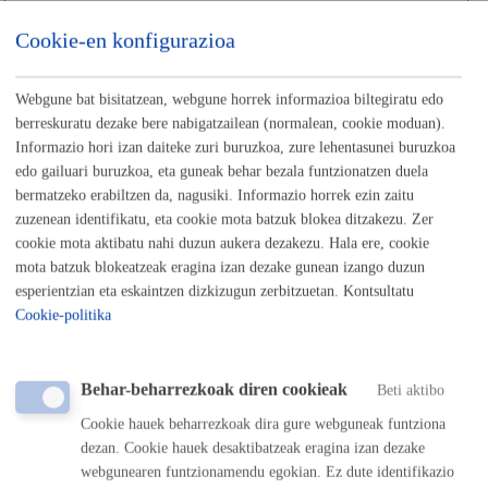
Cookie-en konfigurazioa
Negozio hasi, aldatu edo itxi nahi dut
Webgune bat bisitatzean, webgune horrek informazioa biltegiratu edo
berreskuratu dezake bere nabigatzailean (normalean, cookie moduan).
Informazio hori izan daiteke zuri buruzkoa, zure lehentasunei buruzkoa
Nire eskubideak egikaretzen-Parte hartzen
edo gailuari buruzkoa, eta guneak behar bezala funtzionatzen duela
bermatzeko erabiltzen da, nagusiki. Informazio horrek ezin zaitu
zuzenean identifikatu, eta cookie mota batzuk blokea ditzakezu. Zer
cookie mota aktibatu nahi duzun aukera dezakezu. Hala ere, cookie
mota batzuk blokeatzeak eragina izan dezake gunean izango duzun
esperientzian eta eskaintzen dizkizugun zerbitzuetan. Kontsultatu
Familiako bat hil da
Cookie-politika
Behar-beharrezkoak diren cookieak
Beti aktibo
Cookie hauek beharrezkoak dira gure webguneak funtziona
Donostian bizi edo kanpotik iritsi naiz
dezan. Cookie hauek desaktibatzeak eragina izan dezake
webgunearen funtzionamendu egokian. Ez dute identifikazio