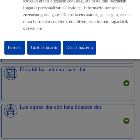
sortzeko erabil ditzakete cookieak, eta beste toki batzuetan
iragarki pertsonalizatuak erakutsi, informazio pertsonala
zuzenean gorde gabe. Donostia.eus atariak, gaur egun, ez du
mota horretako cookierik erabiltzen, ezta inoren iragarkirik
sartzen ere.
Ikasi edo trebatu nahi dut
Berretsi
Guztiak onartu
Denak baztertu
Ekitaldi bat antolatu nahi dut
Lan egiten dut edo lana bilatzen dut