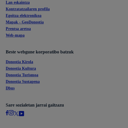
Lan eskaintza
Kontratatzailaren profila
Egoitza elektronikoa
Mapak - GeoDonostia
Prentsa aretoa
Web-mapa
Beste webgune korporatibo batzuk
Donostia Kirola
Donostia Kultura
Donostia Turismoa
Donostia Sustapena
Dbus
Sare sozialetan jarrai gaitzazu