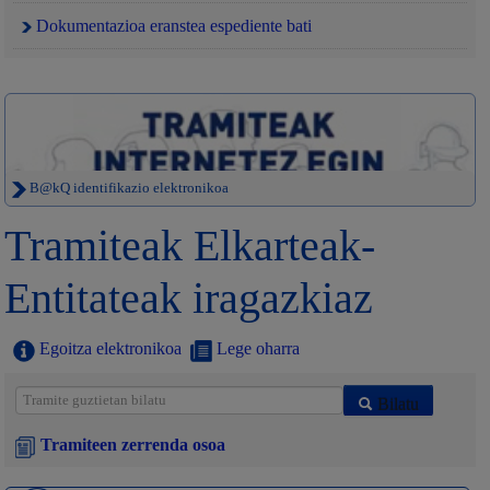
Dokumentazioa eranstea espediente bati
B@kQ identifikazio elektronikoa
Tramiteak Elkarteak-
Entitateak iragazkiaz
Egoitza elektronikoa
Lege oharra
Bilatu
Tramiteen zerrenda osoa