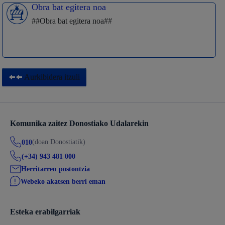
Obra bat egitera noa
##Obra bat egitera noa##
Aurkibidera itzuli
Komunika zaitez Donostiako Udalarekin
(doan Donostiatik)
010
(+34) 943 481 000
Herritarren postontzia
Webeko akatsen berri eman
Esteka erabilgarriak