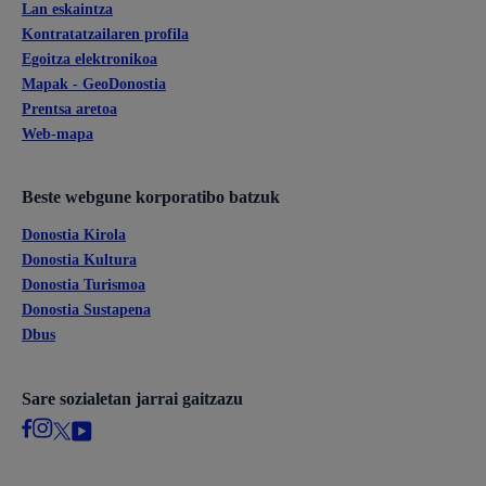
Lan eskaintza
Kontratatzailaren profila
Egoitza elektronikoa
Mapak - GeoDonostia
Prentsa aretoa
Web-mapa
Beste webgune korporatibo batzuk
Donostia Kirola
Donostia Kultura
Donostia Turismoa
Donostia Sustapena
Dbus
Sare sozialetan jarrai gaitzazu