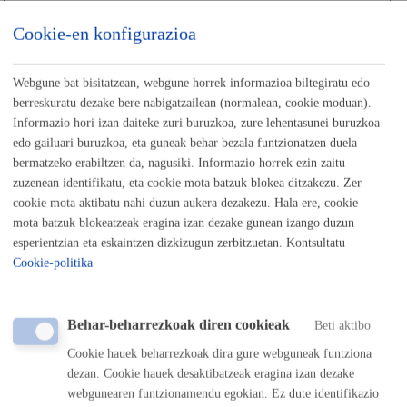
Cookie-en konfigurazioa
Negozio hasi, aldatu edo itxi nahi dut
Webgune bat bisitatzean, webgune horrek informazioa biltegiratu edo
berreskuratu dezake bere nabigatzailean (normalean, cookie moduan).
Informazio hori izan daiteke zuri buruzkoa, zure lehentasunei buruzkoa
Nire eskubideak egikaretzen-Parte hartzen
edo gailuari buruzkoa, eta guneak behar bezala funtzionatzen duela
bermatzeko erabiltzen da, nagusiki. Informazio horrek ezin zaitu
zuzenean identifikatu, eta cookie mota batzuk blokea ditzakezu. Zer
cookie mota aktibatu nahi duzun aukera dezakezu. Hala ere, cookie
mota batzuk blokeatzeak eragina izan dezake gunean izango duzun
esperientzian eta eskaintzen dizkizugun zerbitzuetan. Kontsultatu
Familiako bat hil da
Cookie-politika
Behar-beharrezkoak diren cookieak
Beti aktibo
Cookie hauek beharrezkoak dira gure webguneak funtziona
Donostian bizi edo kanpotik iritsi naiz
dezan. Cookie hauek desaktibatzeak eragina izan dezake
webgunearen funtzionamendu egokian. Ez dute identifikazio