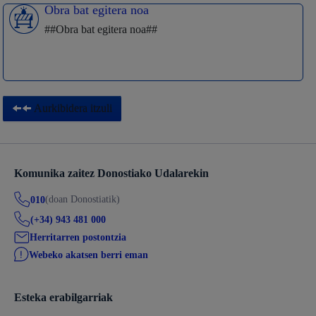
Obra bat egitera noa
##Obra bat egitera noa##
Aurkibidera itzuli
Komunika zaitez Donostiako Udalarekin
(doan Donostiatik)
010
(+34) 943 481 000
Herritarren postontzia
Webeko akatsen berri eman
Esteka erabilgarriak