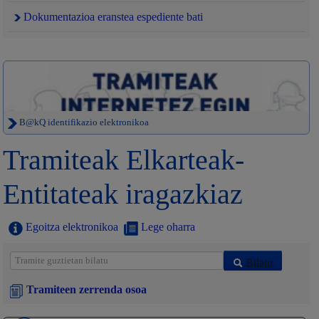
Dokumentazioa eranstea espediente bati
B@kQ identifikazio elektronikoa
Tramiteak Elkarteak-
Entitateak iragazkiaz
Egoitza elektronikoa
Lege oharra
Bilatu
Tramiteen zerrenda osoa