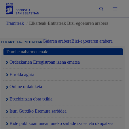
Bilatu
Tramiteak
/
Elkarteak-Entitateak Bizi-egoeraren arabera
Gaiaren arabera
Bizi-egoeraren arabera
ELKARTEAK-ENTITATEAK
Tramite nabarmenenak:
Ordezkarien Erregistroan izena ematea
Errolda agiria
Online ordainketa
Etxebizitzan obra txikia
Isuri Gutxiko Eremura sarbidea
Bide publikoan unean uneko sarbide izatea eta okupatzea