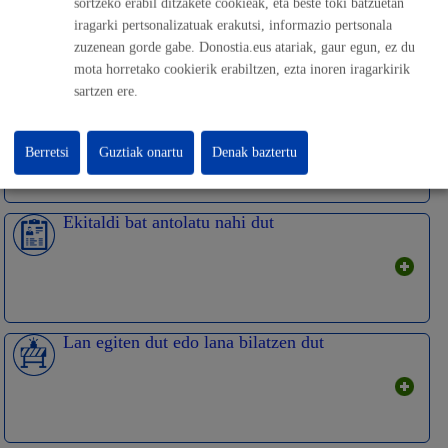
sortzeko erabil ditzakete cookieak, eta beste toki batzuetan
iragarki pertsonalizatuak erakutsi, informazio pertsonala
zuzenean gorde gabe. Donostia.eus atariak, gaur egun, ez du
mota horretako cookierik erabiltzen, ezta inoren iragarkirik
sartzen ere.
Ikasi edo trebatu nahi dut
Berretsi
Guztiak onartu
Denak baztertu
Ekitaldi bat antolatu nahi dut
Lan egiten dut edo lana bilatzen dut